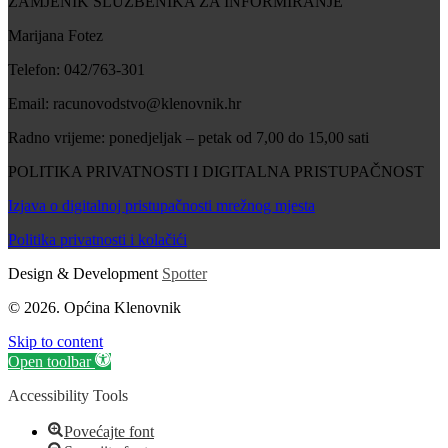
ZAMJENIK SLUŽBENIKA ZA INFORMIRANJE
Marijana Fotez
Telefon: 042/763-301
Email: racunovodstvo@klenovnik.hr
Radno vrijeme: ponedjeljak – petak od 7,00 do 15,00 sati
POLITIKA PRIVATNOSTI I DIGITALNA PRISTUPAČNOST
Izjava o digitalnoj pristupačnosti mrežnog mjesta
Politika privatnosti i kolačići
Design & Development
Spotter
© 2026. Općina Klenovnik
Skip to content
Open toolbar
Accessibility Tools
Povećajte font