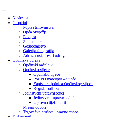
Naslovna
O općini
Popis stanovništva
Opća obilježja
Povijest
Znamenitosti
Gospodarstvo
Galerija fotografija
Adresar ustanova i udruga
Općinska uprava
Općinski načelnik
Općinsko vijeće
Općinsko vijeće
Pozivi i materijali – vijeće
Zapisnici sjednica Općinskog vijeća
Registar odluka
Jedinstveni upravni odjel
Jedinstveni upravni odjel
Upravna tijela i akti
Mjesni odbori
Trgovačka društva i pravne osobe
Dokumenti