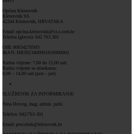
INFO
Općina Klenovnik
Klenovnik 9A
42244 Klenovnik, HRVATSKA
Email: opcina.klenovnik@vz.t-com.hr
Telefon (glavni): 042 763 301
OIB: 80034270503
IBAN: HR5923400091818900002
Radno vrijeme: 7,00 do 15,00 sati
Radno vrijeme sa strankama:
8,00 – 14,00 sati (pon – pet)
SLUŽBENIK ZA INFORMIRANJE
Nina Herceg, mag. admin. publ.
Telefon: 042/763-301
Email: procelnik@klenovnik.hr