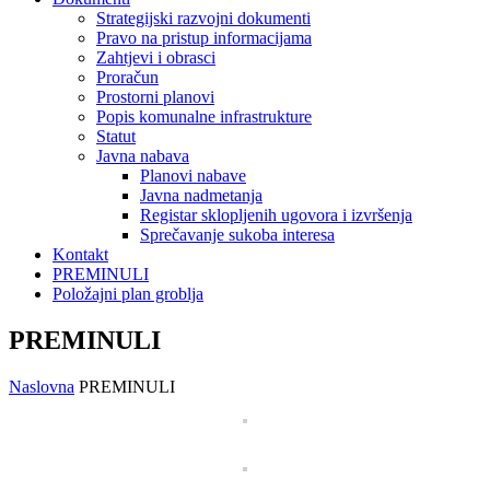
Strategijski razvojni dokumenti
Pravo na pristup informacijama
Zahtjevi i obrasci
Proračun
Prostorni planovi
Popis komunalne infrastrukture
Statut
Javna nabava
Planovi nabave
Javna nadmetanja
Registar sklopljenih ugovora i izvršenja
Sprečavanje sukoba interesa
Kontakt
PREMINULI
Položajni plan groblja
PREMINULI
Naslovna
PREMINULI