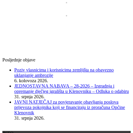
Posljednje objave
Poziv vlasnicima i korisnicima zemljišta na obavezno
uklanjanje ambrozije
6. kolovoza 2026.
JEDNOSTAVNA NABAVA – 28-2026 – Izgradnja i
opremanje dječjeg igrališta u Klenovniku – Odluka o odabiru
31. srpnja 2026.
JAVNI NATJEČAJ za povjeravanje obavljanja poslova
prijevoza pokojnika koji se financiraju iz proračuna Općine
Klenovnik
31. srpnja 2026.