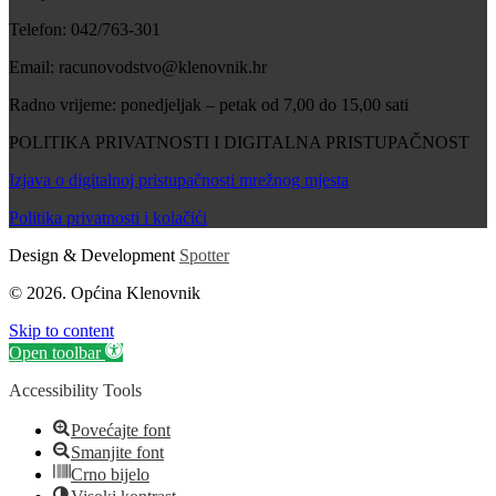
Telefon: 042/763-301
Email: racunovodstvo@klenovnik.hr
Radno vrijeme: ponedjeljak – petak od 7,00 do 15,00 sati
POLITIKA PRIVATNOSTI I DIGITALNA PRISTUPAČNOST
Izjava o digitalnoj pristupačnosti mrežnog mjesta
Politika privatnosti i kolačići
Design & Development
Spotter
© 2026. Općina Klenovnik
Skip to content
Open toolbar
Accessibility Tools
Povećajte font
Smanjite font
Crno bijelo