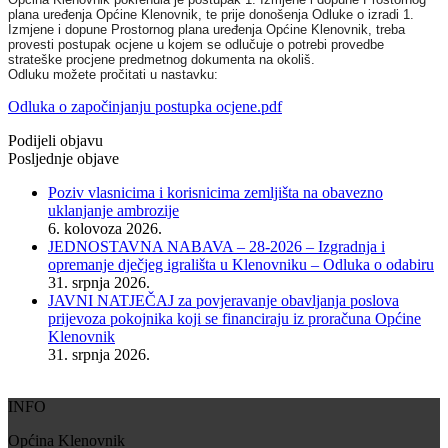
plana uređenja Općine Klenovnik, te prije donošenja Odluke o izradi 1.
Izmjene i dopune Prostornog plana uređenja Općine Klenovnik, treba
provesti postupak ocjene u kojem se odlučuje o potrebi provedbe
strateške procjene predmetnog dokumenta na okoliš.
Odluku možete pročitati u nastavku:
Odluka o započinjanju postupka ocjene.pdf
Podijeli objavu
Posljednje objave
Poziv vlasnicima i korisnicima zemljišta na obavezno
uklanjanje ambrozije
6. kolovoza 2026.
JEDNOSTAVNA NABAVA – 28-2026 – Izgradnja i
opremanje dječjeg igrališta u Klenovniku – Odluka o odabiru
31. srpnja 2026.
JAVNI NATJEČAJ za povjeravanje obavljanja poslova
prijevoza pokojnika koji se financiraju iz proračuna Općine
Klenovnik
31. srpnja 2026.
INFO
Općina Klenovnik