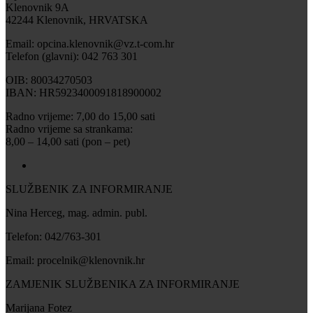
Klenovnik 9A
42244 Klenovnik, HRVATSKA
Email: opcina.klenovnik@vz.t-com.hr
Telefon (glavni): 042 763 301
OIB: 80034270503
IBAN: HR5923400091818900002
Radno vrijeme: 7,00 do 15,00 sati
Radno vrijeme sa strankama:
8,00 – 14,00 sati (pon – pet)
SLUŽBENIK ZA INFORMIRANJE
Nina Herceg, mag. admin. publ.
Telefon: 042/763-301
Email: procelnik@klenovnik.hr
ZAMJENIK SLUŽBENIKA ZA INFORMIRANJE
Marijana Fotez