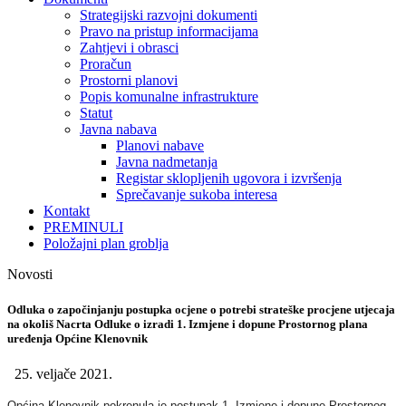
Strategijski razvojni dokumenti
Pravo na pristup informacijama
Zahtjevi i obrasci
Proračun
Prostorni planovi
Popis komunalne infrastrukture
Statut
Javna nabava
Planovi nabave
Javna nadmetanja
Registar sklopljenih ugovora i izvršenja
Sprečavanje sukoba interesa
Kontakt
PREMINULI
Položajni plan groblja
Novosti
Odluka o započinjanju postupka ocjene o potrebi strateške procjene utjecaja
na okoliš Nacrta Odluke o izradi 1. Izmjene i dopune Prostornog plana
uređenja Općine Klenovnik
25. veljače 2021.
Općina Klenovnik pokrenula je postupak 1. Izmjene i dopune Prostornog