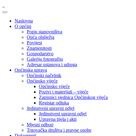
Naslovna
O općini
Popis stanovništva
Opća obilježja
Povijest
Znamenitosti
Gospodarstvo
Galerija fotografija
Adresar ustanova i udruga
Općinska uprava
Općinski načelnik
Općinsko vijeće
Općinsko vijeće
Pozivi i materijali – vijeće
Zapisnici sjednica Općinskog vijeća
Registar odluka
Jedinstveni upravni odjel
Jedinstveni upravni odjel
Upravna tijela i akti
Mjesni odbori
Trgovačka društva i pravne osobe
Dokumenti