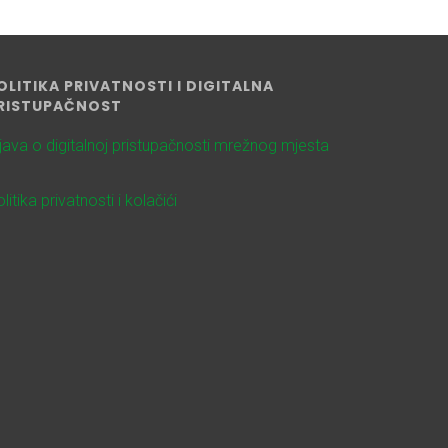
OLITIKA PRIVATNOSTI I DIGITALNA
RISTUPAČNOST
zjava o digitalnoj pristupačnosti mrežnog mjesta
litika privatnosti i kolačići