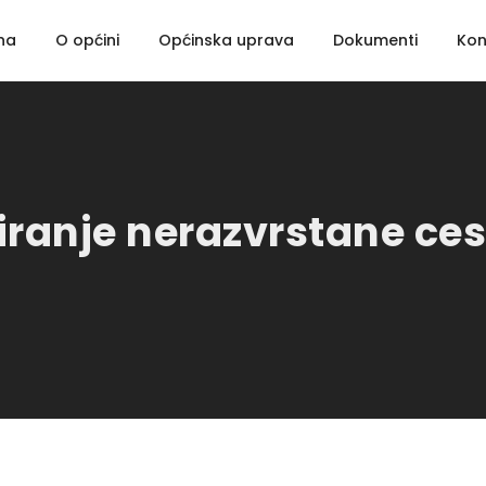
na
O općini
Općinska uprava
Dokumenti
Kon
iranje nerazvrstane ce