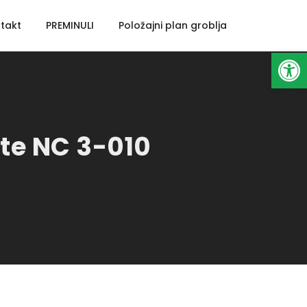
takt
PREMINULI
Položajni plan groblja
Open toolbar
ste NC 3-010