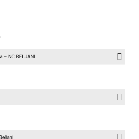
a
uda – NC BELJANI
Beljani