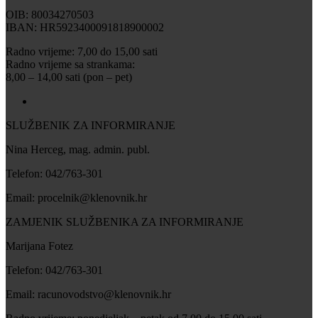
OIB: 80034270503
IBAN: HR5923400091818900002
Radno vrijeme: 7,00 do 15,00 sati
Radno vrijeme sa strankama:
8,00 – 14,00 sati (pon – pet)
SLUŽBENIK ZA INFORMIRANJE
Nina Herceg, mag. admin. publ.
Telefon: 042/763-301
Email: procelnik@klenovnik.hr
ZAMJENIK SLUŽBENIKA ZA INFORMIRANJE
Marijana Fotez
Telefon: 042/763-301
Email: racunovodstvo@klenovnik.hr