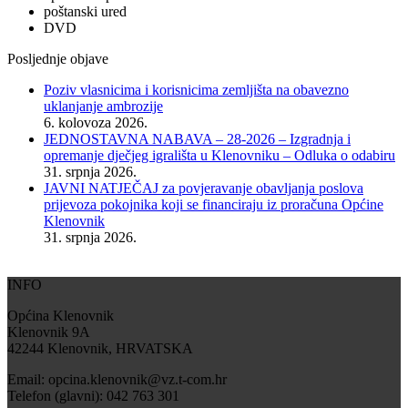
poštanski ured
DVD
Posljednje objave
Poziv vlasnicima i korisnicima zemljišta na obavezno
uklanjanje ambrozije
6. kolovoza 2026.
JEDNOSTAVNA NABAVA – 28-2026 – Izgradnja i
opremanje dječjeg igrališta u Klenovniku – Odluka o odabiru
31. srpnja 2026.
JAVNI NATJEČAJ za povjeravanje obavljanja poslova
prijevoza pokojnika koji se financiraju iz proračuna Općine
Klenovnik
31. srpnja 2026.
INFO
Općina Klenovnik
Klenovnik 9A
42244 Klenovnik, HRVATSKA
Email: opcina.klenovnik@vz.t-com.hr
Telefon (glavni): 042 763 301