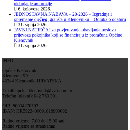
uklanjanje ambrozije
6. kolovoza 2026.
JEDNOSTAVNA NABAVA – 28-2026 – Izgradnja i
opremanje dječjeg igrališta u Klenovniku – Odluka o odabiru
31. srpnja 2026.
JAVNI NATJEČAJ za povjeravanje obavljanja poslova
prijevoza pokojnika koji se financiraju iz proračuna Općine
Klenovnik
31. srpnja 2026.
INFO
Općina Klenovnik
Klenovnik 9A
42244 Klenovnik, HRVATSKA
Email: opcina.klenovnik@vz.t-com.hr
Telefon (glavni): 042 763 301
OIB: 80034270503
IBAN: HR5923400091818900002
Radno vrijeme: 7,00 do 15,00 sati
Radno vrijeme sa strankama: