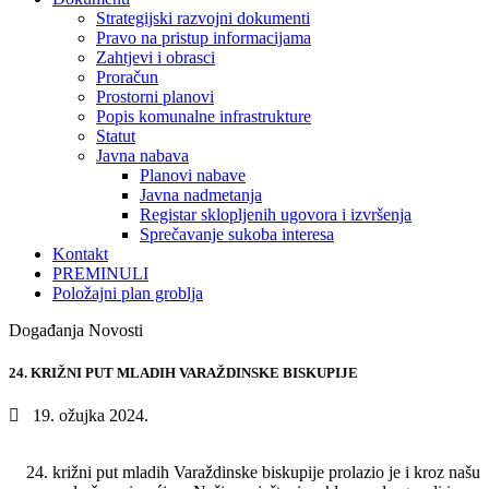
Strategijski razvojni dokumenti
Pravo na pristup informacijama
Zahtjevi i obrasci
Proračun
Prostorni planovi
Popis komunalne infrastrukture
Statut
Javna nabava
Planovi nabave
Javna nadmetanja
Registar sklopljenih ugovora i izvršenja
Sprečavanje sukoba interesa
Kontakt
PREMINULI
Položajni plan groblja
Događanja Novosti
24. KRIŽNI PUT MLADIH VARAŽDINSKE BISKUPIJE
19. ožujka 2024.
križni put mladih Varaždinske biskupije prolazio je i kroz našu