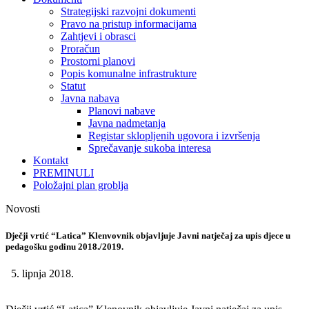
Strategijski razvojni dokumenti
Pravo na pristup informacijama
Zahtjevi i obrasci
Proračun
Prostorni planovi
Popis komunalne infrastrukture
Statut
Javna nabava
Planovi nabave
Javna nadmetanja
Registar sklopljenih ugovora i izvršenja
Sprečavanje sukoba interesa
Kontakt
PREMINULI
Položajni plan groblja
Novosti
Dječji vrtić “Latica” Klenvovnik objavljuje Javni natječaj za upis djece u
pedagošku godinu 2018./2019.
5. lipnja 2018.