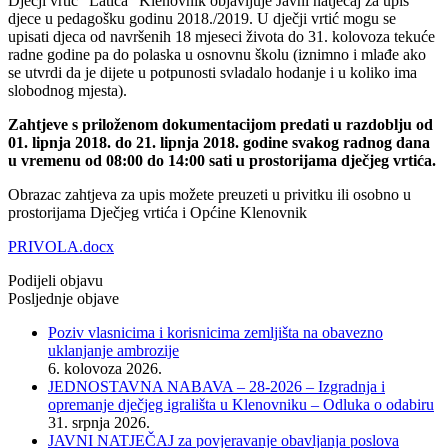
Dječji vrtić “Latica” Klenovnik objavljuje Javni natječaj za upis
djece u pedagošku godinu 2018./2019. U dječji vrtić mogu se
upisati djeca od navršenih 18 mjeseci života do 31. kolovoza tekuće
radne godine pa do polaska u osnovnu školu (iznimno i mlađe ako
se utvrdi da je dijete u potpunosti svladalo hodanje i u koliko ima
slobodnog mjesta).
Zahtjeve s priloženom dokumentacijom predati u razdoblju od
01. lipnja 2018. do 21. lipnja 2018. godine svakog radnog dana
u vremenu od 08:00 do 14:00 sati u prostorijama dječjeg vrtića.
Obrazac zahtjeva za upis možete preuzeti u privitku ili osobno u
prostorijama Dječjeg vrtića i Općine Klenovnik
PRIVOLA.docx
Podijeli objavu
Posljednje objave
Poziv vlasnicima i korisnicima zemljišta na obavezno
uklanjanje ambrozije
6. kolovoza 2026.
JEDNOSTAVNA NABAVA – 28-2026 – Izgradnja i
opremanje dječjeg igrališta u Klenovniku – Odluka o odabiru
31. srpnja 2026.
JAVNI NATJEČAJ za povjeravanje obavljanja poslova