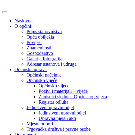
Naslovna
O općini
Popis stanovništva
Opća obilježja
Povijest
Znamenitosti
Gospodarstvo
Galerija fotografija
Adresar ustanova i udruga
Općinska uprava
Općinski načelnik
Općinsko vijeće
Općinsko vijeće
Pozivi i materijali – vijeće
Zapisnici sjednica Općinskog vijeća
Registar odluka
Jedinstveni upravni odjel
Jedinstveni upravni odjel
Upravna tijela i akti
Mjesni odbori
Trgovačka društva i pravne osobe
Dokumenti