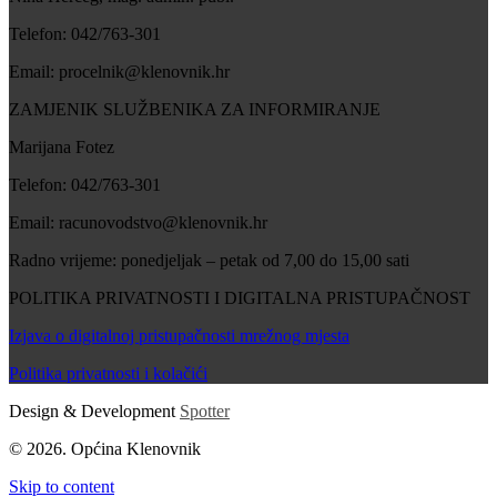
Telefon: 042/763-301
Email: procelnik@klenovnik.hr
ZAMJENIK SLUŽBENIKA ZA INFORMIRANJE
Marijana Fotez
Telefon: 042/763-301
Email: racunovodstvo@klenovnik.hr
Radno vrijeme: ponedjeljak – petak od 7,00 do 15,00 sati
POLITIKA PRIVATNOSTI I DIGITALNA PRISTUPAČNOST
Izjava o digitalnoj pristupačnosti mrežnog mjesta
Politika privatnosti i kolačići
Design & Development
Spotter
© 2026. Općina Klenovnik
Skip to content