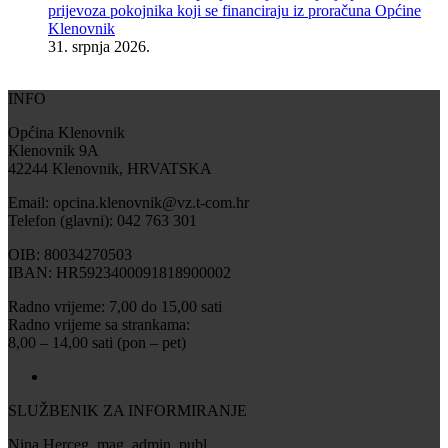
prijevoza pokojnika koji se financiraju iz proračuna Općine
Klenovnik
31. srpnja 2026.
INFO
Općina Klenovnik
Klenovnik 9A
42244 Klenovnik, HRVATSKA
Email: opcina.klenovnik@vz.t-com.hr
Telefon (glavni): 042 763 301
OIB: 80034270503
IBAN: HR5923400091818900002
Radno vrijeme: 7,00 do 15,00 sati
Radno vrijeme sa strankama:
8,00 – 14,00 sati (pon – pet)
SLUŽBENIK ZA INFORMIRANJE
Nina Herceg, mag. admin. publ.