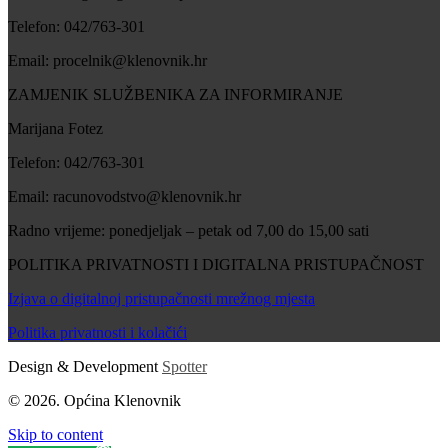
Telefon: 042/763-301
Email: procelnik@klenovnik.hr
ZAMJENIK SLUŽBENIKA ZA INFORMIRANJE
Marijana Fotez
Telefon: 042/763-301
Email: racunovodstvo@klenovnik.hr
Radno vrijeme: ponedjeljak – petak od 7,00 do 15,00 sati
POLITIKA PRIVATNOSTI I DIGITALNA PRISTUPAČNOST
Izjava o digitalnoj pristupačnosti mrežnog mjesta
Politika privatnosti i kolačići
Design & Development
Spotter
© 2026. Općina Klenovnik
Skip to content