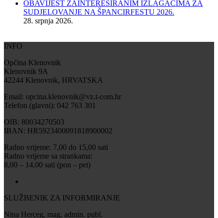
OBAVIJEST ZAINTERESIRANIM IZLAGAČIMA ZA
SUDJELOVANJE NA ŠPANCIRFESTU 2026.
28. srpnja 2026.
INFO
Općina Klenovnik
Klenovnik 9A
42244 Klenovnik, HRVATSKA
Email: opcina.klenovnik@vz.t-com.hr
Telefon (glavni): 042 763 301
OIB: 80034270503
IBAN: HR5923400091818900002
Radno vrijeme: 7,00 do 15,00 sati
Radno vrijeme sa strankama:
8,00 – 14,00 sati (pon – pet)
SLUŽBENIK ZA INFORMIRANJE
Nina Herceg, mag. admin. publ.