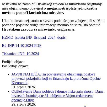
nastavano na zamolbu Hrvatskog zavoda za mirovinsko osiguranje
niže objavljujemo obavijest o
mogućnosti isplate jednokratne
novčane pomoći korisnicima mirovine.
Ukoliko imate nejasnoća u svezi s podnošenjem zahtjeva, ili su Vam
potrebne pojedine druge informacije molimo da se za isto obratite
Hrvatskom zavodu za mirovinsko osiguranje
.
HZMO_isplata JNP_listopad_2024_dopis
B2-JNP-14-10-2024-PDF
Tiskanica_JNP_10.2024
Podijeli objavu
Posljednje objave
JAVNI NATJEČAJ za povjeravanje obavljanja poslova
prijevoza pokojnika koji se financiraju iz proračuna Općine
Klenovnik
31. srpnja 2026.
Obilježavanje Dana pobjede i domovinske zahvalnosti, Dana
hrvatskih branitelja te 31. obljetnice Vojno-redarstvene
operacije Oluja
29. srpnja 2026.