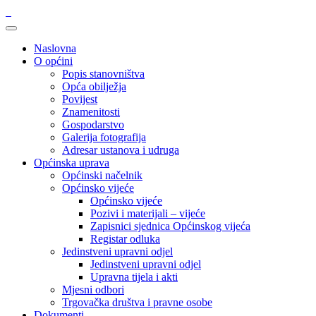
Naslovna
O općini
Popis stanovništva
Opća obilježja
Povijest
Znamenitosti
Gospodarstvo
Galerija fotografija
Adresar ustanova i udruga
Općinska uprava
Općinski načelnik
Općinsko vijeće
Općinsko vijeće
Pozivi i materijali – vijeće
Zapisnici sjednica Općinskog vijeća
Registar odluka
Jedinstveni upravni odjel
Jedinstveni upravni odjel
Upravna tijela i akti
Mjesni odbori
Trgovačka društva i pravne osobe
Dokumenti