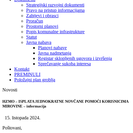
Strategijski razvojni dokumenti
Pravo na pristup informacijama
Zahtjevi i obrasci
Proračun
Prostorni planovi
Popis komunalne infrastrukture
Statut
Javna nabava
Planovi nabave
Javna nadmetanja
Registar sklopljenih ugovora i izvršenja
Sprečavanje sukoba interesa
Kontakt
PREMINULI
Položajni plan groblja
Novosti
HZMO – ISPLATA JEDNOKRATNE NOVČANE POMOĆI KORISNICIMA
MIROVINE – informacija
15. listopada 2024.
Poštovani,