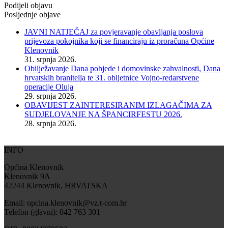
Podijeli objavu
Posljednje objave
JAVNI NATJEČAJ za povjeravanje obavljanja poslova
prijevoza pokojnika koji se financiraju iz proračuna Općine
Klenovnik
31. srpnja 2026.
Obilježavanje Dana pobjede i domovinske zahvalnosti, Dana
hrvatskih branitelja te 31. obljetnice Vojno-redarstvene
operacije Oluja
29. srpnja 2026.
OBAVIJEST ZAINTERESIRANIM IZLAGAČIMA ZA
SUDJELOVANJE NA ŠPANCIRFESTU 2026.
28. srpnja 2026.
INFO
Općina Klenovnik
Klenovnik 9A
42244 Klenovnik, HRVATSKA
Email: opcina.klenovnik@vz.t-com.hr
Telefon (glavni): 042 763 301