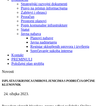
Strategijski razvojni dokumenti
Pravo na pristup informacijama
Zahtjevi i obrasci
Proračun
Prostorni planovi
Popis komunalne infrastrukture
Statut
Javna nabava
Planovi nabave
Javna nadmetanja
Registar sklopljenih ugovora i izvršenja
Sprečavanje sukoba interesa
Kontakt
PREMINULI
Položajni plan groblja
Novosti
ISPLATA USKRSNICA UMIROVLJENICIMA S PODRUČJA OPĆINE
KLENOVNIK
24. ožujka 2023.