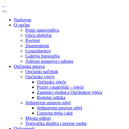
Naslovna
O općini
Popis stanovništva
Opća obilježja
Povijest
Znamenitosti
Gospodarstvo
Galerija fotografija
Adresar ustanova i udruga
Općinska uprava
Općinski načelnik
Općinsko vijeće
Općinsko vijeće
Pozivi i materijali – vijeće
Zapisnici sjednica Općinskog vijeća
Registar odluka
Jedinstveni upravni odjel
Jedinstveni upravni odjel
Upravna tijela i akti
Mjesni odbori
Trgovačka društva i pravne osobe
Dokumenti