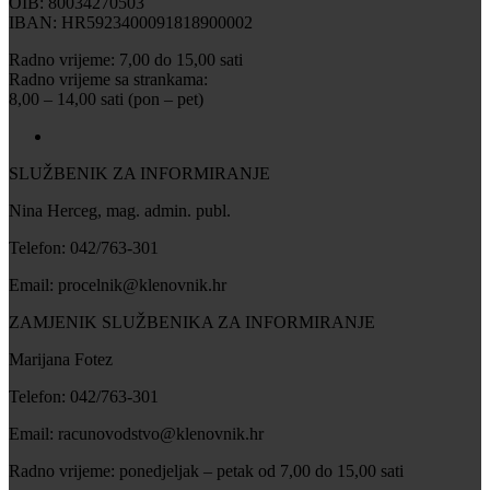
OIB: 80034270503
IBAN: HR5923400091818900002
Radno vrijeme: 7,00 do 15,00 sati
Radno vrijeme sa strankama:
8,00 – 14,00 sati (pon – pet)
SLUŽBENIK ZA INFORMIRANJE
Nina Herceg, mag. admin. publ.
Telefon: 042/763-301
Email: procelnik@klenovnik.hr
ZAMJENIK SLUŽBENIKA ZA INFORMIRANJE
Marijana Fotez
Telefon: 042/763-301
Email: racunovodstvo@klenovnik.hr
Radno vrijeme: ponedjeljak – petak od 7,00 do 15,00 sati