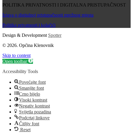
POLITIKA PRIVATNOSTI I DIGITALNA PRISTUPAČNOST
Izjava o digitalnoj pristupačnosti mrežnog mjesta
Politika privatnosti i kolačići
Design & Development
Spotter
© 2026. Općina Klenovnik
Skip to content
Open toolbar
Accessibility Tools
Povećajte font
Smanjite font
Crno bijelo
Visoki kontrast
Negativ kontrast
Svijetla pozadina
Podcrtaj linkove
Čitljiv font
Reset