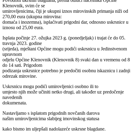
Povodom ukrsnih blagdana, prema odluci načelnika Općine
Klenovnik, svim će se
umirovljenicima, čiji je ukupni iznos mirovinskih primanja niži od
270,00 eura (ukupna mirovina:
domaća i inozemna), isplaćivati prigodni dar, odnosno uskrsnice u
iznosu od 25,00 eura.
Isplata počinje 27. ožujka 2023 g. (ponedjeljak) i trajat će do 05.
travnja 2023. godine
(srijeda), mještani Općine mogu podići uskrsnicu u Jedinstvenom
upravnom
odjelu Općine Klenovnik (Klenovnik 8) svaki dan u vremenu od 8
do 14 sati. Prigodom
podizanja uskrsnice potrebno je predočiti osobnu iskaznicu i zadnji
odrezak mirovine.
Uskrsnicu mogu podići umirovljenici osobno ili to
umjesto njih može učiniti netko drugi, ali također uz predočenje
navedenih
dokumenata.
Nastavljamo s isplatom prigodnih novčanih darova
našim umirovljenicima slabijeg imovinskog statusa
kako bismo im uljepšali nadolazeće uskrsne blagdane.