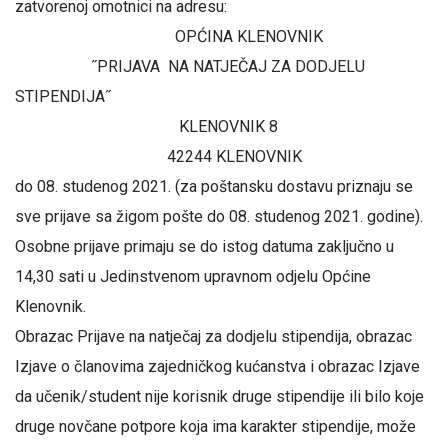
zatvorenoj omotnici na adresu:
OPĆINA KLENOVNIK
˝PRIJAVA NA NATJEČAJ ZA DODJELU
STIPENDIJA˝
KLENOVNIK 8
42244 KLENOVNIK
do 08. studenog 2021. (za poštansku dostavu priznaju se
sve prijave sa žigom pošte do 08. studenog 2021. godine).
Osobne prijave primaju se do istog datuma zaključno u
14,30 sati u Jedinstvenom upravnom odjelu Općine
Klenovnik.
Obrazac Prijave na natječaj za dodjelu stipendija, obrazac
Izjave o članovima zajedničkog kućanstva i obrazac Izjave
da učenik/student nije korisnik druge stipendije ili bilo koje
druge novčane potpore koja ima karakter stipendije, može