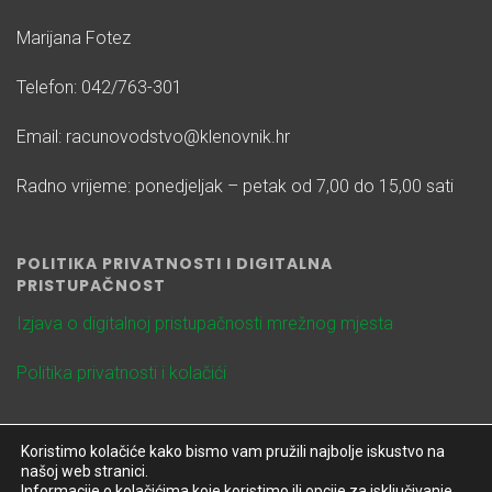
Marijana Fotez
Telefon: 042/763-301
Email: racunovodstvo@klenovnik.hr
Radno vrijeme: ponedjeljak – petak od 7,00 do 15,00 sati
POLITIKA PRIVATNOSTI I DIGITALNA
PRISTUPAČNOST
Izjava o digitalnoj pristupačnosti mrežnog mjesta
Politika privatnosti i kolačići
Koristimo kolačiće kako bismo vam pružili najbolje iskustvo na
našoj web stranici.
Informacije o kolačićima koje koristimo ili opcije za isključivanje