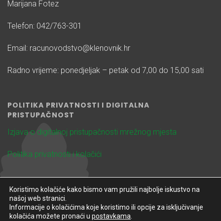
Marijana Fotez
Telefon: 042/763-301
Email: racunovodstvo@klenovnik.hr
Radno vrijeme: ponedjeljak – petak od 7,00 do 15,00 sati
POLITIKA PRIVATNOSTI I DIGITALNA
PRISTUPAČNOST
Izjava o digitalnoj pristupačnosti mrežnog mjesta
Politika privatnosti i kolačići
Koristimo kolačiće kako bismo vam pružili najbolje iskustvo na
našoj web stranici.
Informacije o kolačićima koje koristimo ili opcije za isključivanje
kolačića možete pronaći u
postavkama
.
Design & Development
Spotter