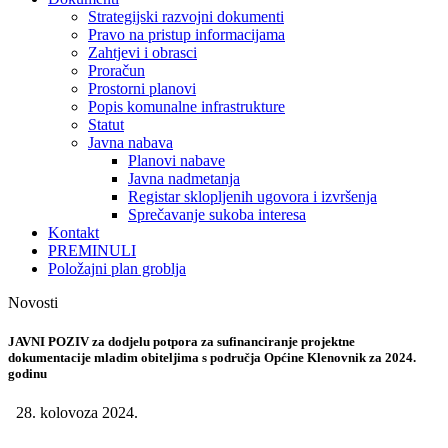
Strategijski razvojni dokumenti
Pravo na pristup informacijama
Zahtjevi i obrasci
Proračun
Prostorni planovi
Popis komunalne infrastrukture
Statut
Javna nabava
Planovi nabave
Javna nadmetanja
Registar sklopljenih ugovora i izvršenja
Sprečavanje sukoba interesa
Kontakt
PREMINULI
Položajni plan groblja
Novosti
JAVNI POZIV za dodjelu potpora za sufinanciranje projektne
dokumentacije mladim obiteljima s područja Općine Klenovnik za 2024.
godinu
28. kolovoza 2024.