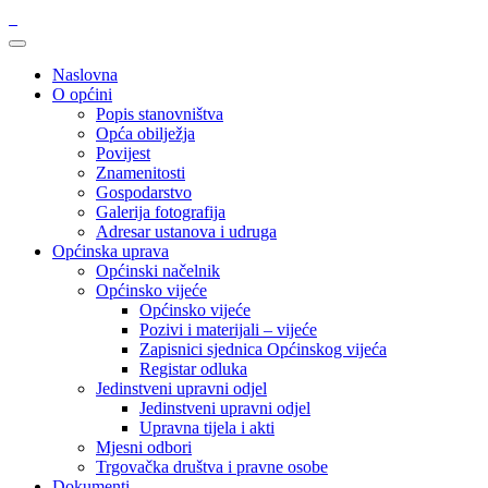
Naslovna
O općini
Popis stanovništva
Opća obilježja
Povijest
Znamenitosti
Gospodarstvo
Galerija fotografija
Adresar ustanova i udruga
Općinska uprava
Općinski načelnik
Općinsko vijeće
Općinsko vijeće
Pozivi i materijali – vijeće
Zapisnici sjednica Općinskog vijeća
Registar odluka
Jedinstveni upravni odjel
Jedinstveni upravni odjel
Upravna tijela i akti
Mjesni odbori
Trgovačka društva i pravne osobe
Dokumenti