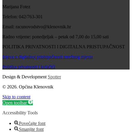
Marijana Fotez
Telefon: 042/763-301
Email: racunovodstvo@klenovnik.hr
Radno vrijeme: ponedjeljak – petak od 7,00 do 15,00 sati
POLITIKA PRIVATNOSTI I DIGITALNA PRISTUPAČNOST
Izjava o digitalnoj pristupačnosti mrežnog mjesta
Politika privatnosti i kolačići
Design & Development
Spotter
© 2026. Općina Klenovnik
Skip to content
Open toolbar
Accessibility Tools
Povećajte font
Smanjite font