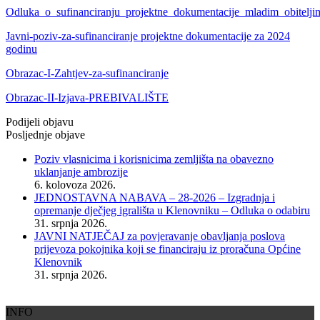
Odluka_o_sufinanciranju_projektne_dokumentacije_mladim_obitelj
Javni-poziv-za-sufinanciranje projektne dokumentacije za 2024
godinu
Obrazac-I-Zahtjev-za-sufinanciranje
Obrazac-II-Izjava-PREBIVALIŠTE
Podijeli objavu
Posljednje objave
Poziv vlasnicima i korisnicima zemljišta na obavezno
uklanjanje ambrozije
6. kolovoza 2026.
JEDNOSTAVNA NABAVA – 28-2026 – Izgradnja i
opremanje dječjeg igrališta u Klenovniku – Odluka o odabiru
31. srpnja 2026.
JAVNI NATJEČAJ za povjeravanje obavljanja poslova
prijevoza pokojnika koji se financiraju iz proračuna Općine
Klenovnik
31. srpnja 2026.
INFO