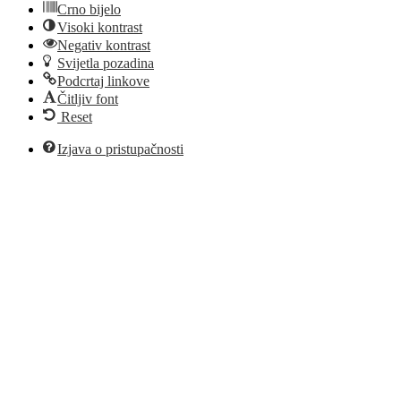
Crno bijelo
Visoki kontrast
Negativ kontrast
Svijetla pozadina
Podcrtaj linkove
Čitljiv font
Reset
Izjava o pristupačnosti