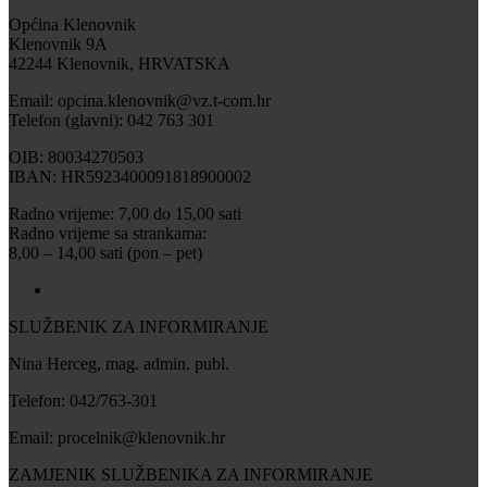
Općina Klenovnik
Klenovnik 9A
42244 Klenovnik, HRVATSKA
Email: opcina.klenovnik@vz.t-com.hr
Telefon (glavni): 042 763 301
OIB: 80034270503
IBAN: HR5923400091818900002
Radno vrijeme: 7,00 do 15,00 sati
Radno vrijeme sa strankama:
8,00 – 14,00 sati (pon – pet)
SLUŽBENIK ZA INFORMIRANJE
Nina Herceg, mag. admin. publ.
Telefon: 042/763-301
Email: procelnik@klenovnik.hr
ZAMJENIK SLUŽBENIKA ZA INFORMIRANJE