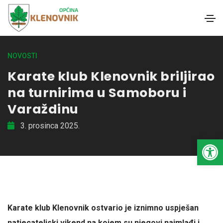
NOVOSTI
Karate klub Klenovnik briljirao
na turnirima u Samoboru i
Varaždinu
3. prosinca 2025.
Open toolbar
Karate klub Klenovnik ostvario je iznimno uspješan
natjecateljski vikend na kojem su njegovi najmlađi i