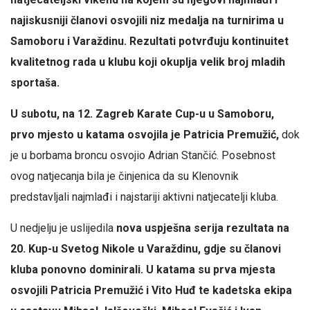
najiskusniji članovi osvojili niz medalja na turnirima u
Samoboru i Varaždinu. Rezultati potvrđuju kontinuitet
kvalitetnog rada u klubu koji okuplja velik broj mladih
sportaša.
U subotu, na 12. Zagreb Karate Cup-u u Samoboru,
prvo mjesto u katama osvojila je Patricia Premužić,
dok
je u borbama broncu osvojio Adrian Stančić. Posebnost
ovog natjecanja bila je činjenica da su Klenovnik
predstavljali najmlađi i najstariji aktivni natjecatelji kluba.
U nedjelju je uslijedila
nova uspješna serija rezultata na
20. Kup-u Svetog Nikole u Varaždinu, gdje su članovi
kluba ponovno dominirali. U katama su prva mjesta
osvojili Patricia Premužić i Vito Huđ te kadetska ekipa