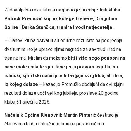
Zadovoljstvo rezultatima
naglasio je predsjednik kluba
Patrick Premužić koji uz kolege trenere, Dragutina
Soline i Darka Stančića, trenira i vodi natjecatelje.
– Članovi kluba ostvarili su odlične rezultate na posljednja
dva turnira i to je upravo njima nagrada za sav trud i rad na
treninzima. Mislim da možemo
biti i više nego ponosni na
naše male i mlade sportaše jer u pravom svjetlu, na
istinski, sportski način predstavljaju svoj klub, ali i kraj
iz kojeg dolaze
– kazao je Premužić dodajući da ovi sjajni
rezultati dolaze uoči velikog jubileja, proslave 20 godina
kluba 31.siječnja 2026.
Načelnik Općine Klenovnik Martin Pintarić
čestitao je
članovima kluba i stručnom timu na postignućima.