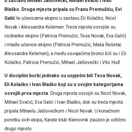
u sastavu Mihael Jalšovečki, Mihael Evačić i Ivan
Blaško. Druga mjesta pripala su Franu Premužiću, Evi
Galić
te učenicama ekipno u sastavu Eli Kolačko, Nicol
Novak i Alessandra Kelemen. Treća mjesta osvojile su
cicibanke ekipno (Patricia Premužić, Tesa Novak, Eva Galić)
i mlađe učenice ekipno (Patricia Premužić, Maša Rešetar,
Alessandra Kelemen), a među osvajačima bronci bili su i Eli
Kolačko, Patricia Premužić, Mihael Jalšovečki i Vito Huđ.
U disciplini borbi jednako su uspješni bili Tesa Novak,
Eli Kolačko i Ivan Blaško koji su u svojim kategorijama
osvojili prva mjesta
. Druga mjesta osvojili su Nicol Novak,
Mihael Evačić, Eva Galić i Ivan Blaško, dok su treća mjesta
pripala Mihaelu Jalšovečkom i Nicol Novak. U konačnom
poretku svih ekipa, Karate klub Klenovnik zauzeo je odlično
drugo mjesto.