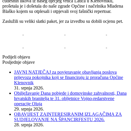
čudesnih likova iz našeg dječjeg vrtića Latica u Klenovniku,
prošetala je i došetala do naše zgrade Općine i načelnika Mladena
Blaško kojem su otplesali i otpjevali svoj fašnički repertoar.
Zaslužili su veliki slatki paket, jer za izvedbu su dobili ocjenu pet.
Podijeli objavu
Posljednje objave
JAVNI NATJEČAJ za povjeravanje obavljanja poslova
prijevoza pokojnika koji se financiraju iz proračuna Općine
Klenovnik
31. srpnja 2026.
Obilježavanje Dana pobjede i domovinske zahvalnosti, Dana
hrvatskih branitelja te 31. obljetnice Vojno-redarstvene
operacije Oluja
29. srpnja 2026.
OBAVIJEST ZAINTERESIRANIM IZLAGAČIMA ZA
SUDJELOVANJE NA ŠPANCIRFESTU 2026.
28. srpnja 2026.