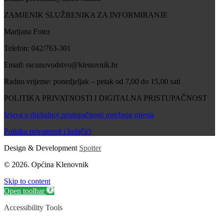
ZAMJENIK SLUŽBENIKA ZA INFORMIRANJE
Marijana Fotez
Telefon: 042/763-301
Email: racunovodstvo@klenovnik.hr
Radno vrijeme: ponedjeljak – petak od 7,00 do 15,00 sati
POLITIKA PRIVATNOSTI I DIGITALNA PRISTUPAČNOST
Izjava o digitalnoj pristupačnosti mrežnog mjesta
Politika privatnosti i kolačići
Design & Development
Spotter
© 2026. Općina Klenovnik
Skip to content
Open toolbar
Accessibility Tools