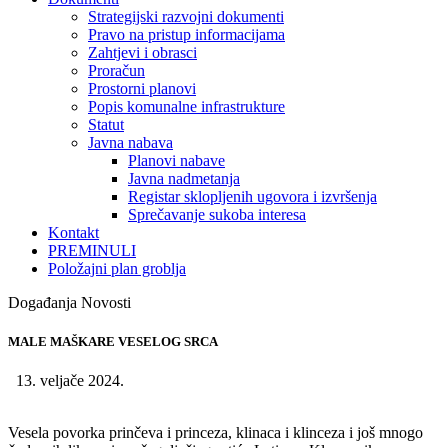
Strategijski razvojni dokumenti
Pravo na pristup informacijama
Zahtjevi i obrasci
Proračun
Prostorni planovi
Popis komunalne infrastrukture
Statut
Javna nabava
Planovi nabave
Javna nadmetanja
Registar sklopljenih ugovora i izvršenja
Sprečavanje sukoba interesa
Kontakt
PREMINULI
Položajni plan groblja
Događanja Novosti
MALE MAŠKARE VESELOG SRCA
13. veljače 2024.
Vesela povorka prinčeva i princeza, klinaca i klinceza i još mnogo