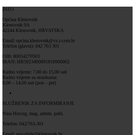
INFO
Općina Klenovnik
Klenovnik 9A
42244 Klenovnik, HRVATSKA
Email: opcina.klenovnik@vz.t-com.hr
Telefon (glavni): 042 763 301
OIB: 80034270503
IBAN: HR5923400091818900002
Radno vrijeme: 7,00 do 15,00 sati
Radno vrijeme sa strankama:
8,00 – 14,00 sati (pon – pet)
SLUŽBENIK ZA INFORMIRANJE
Nina Herceg, mag. admin. publ.
Telefon: 042/763-301
Email: procelnik@klenovnik.hr