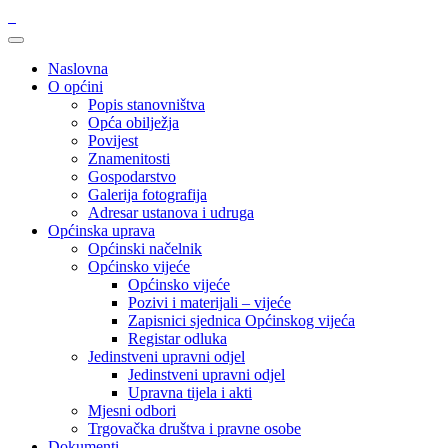
Naslovna
O općini
Popis stanovništva
Opća obilježja
Povijest
Znamenitosti
Gospodarstvo
Galerija fotografija
Adresar ustanova i udruga
Općinska uprava
Općinski načelnik
Općinsko vijeće
Općinsko vijeće
Pozivi i materijali – vijeće
Zapisnici sjednica Općinskog vijeća
Registar odluka
Jedinstveni upravni odjel
Jedinstveni upravni odjel
Upravna tijela i akti
Mjesni odbori
Trgovačka društva i pravne osobe
Dokumenti