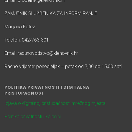
Email: procelnik@klenovnik.hr
ZAMJENIK SLUŽBENIKA ZA INFORMIRANJE
Marijana Fotez
Telefon: 042/763-301
Email: racunovodstvo@klenovnik.hr
Radno vrijeme: ponedjeljak – petak od 7,00 do 15,00 sati
POLITIKA PRIVATNOSTI I DIGITALNA
PRISTUPAČNOST
Izjava o digitalnoj pristupačnosti mrežnog mjesta
Politika privatnosti i kolačići