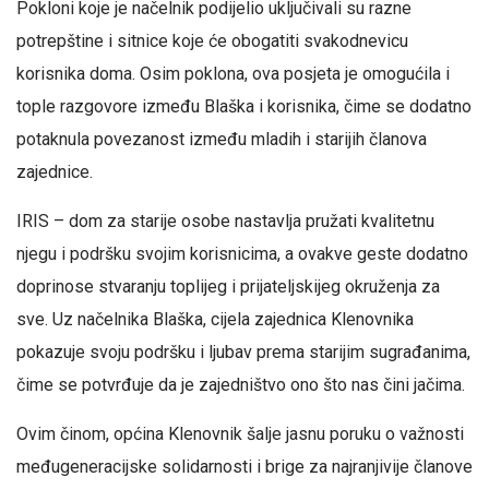
Pokloni koje je načelnik podijelio uključivali su razne
potrepštine i sitnice koje će obogatiti svakodnevicu
korisnika doma. Osim poklona, ova posjeta je omogućila i
tople razgovore između Blaška i korisnika, čime se dodatno
potaknula povezanost između mladih i starijih članova
zajednice.
IRIS – dom za starije osobe nastavlja pružati kvalitetnu
njegu i podršku svojim korisnicima, a ovakve geste dodatno
doprinose stvaranju toplijeg i prijateljskijeg okruženja za
sve. Uz načelnika Blaška, cijela zajednica Klenovnika
pokazuje svoju podršku i ljubav prema starijim sugrađanima,
čime se potvrđuje da je zajedništvo ono što nas čini jačima.
Ovim činom, općina Klenovnik šalje jasnu poruku o važnosti
međugeneracijske solidarnosti i brige za najranjivije članove