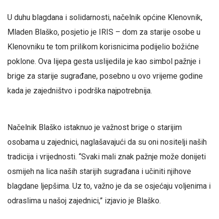
U duhu blagdana i solidarnosti, načelnik općine Klenovnik,
Mladen Blaško, posjetio je IRIS – dom za starije osobe u
Klenovniku te tom prilikom korisnicima podijelio božićne
poklone. Ova lijepa gesta uslijedila je kao simbol pažnje i
brige za starije sugrađane, posebno u ovo vrijeme godine
kada je zajedništvo i podrška najpotrebnija.
Načelnik Blaško istaknuo je važnost brige o starijim
osobama u zajednici, naglašavajući da su oni nositelji naših
tradicija i vrijednosti. “Svaki mali znak pažnje može donijeti
osmijeh na lica naših starijih sugrađana i učiniti njihove
blagdane ljepšima. Uz to, važno je da se osjećaju voljenima i
odraslima u našoj zajednici,” izjavio je Blaško.