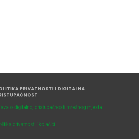
OLITIKA PRIVATNOSTI I DIGITALNA
RISTUPAČNOST
zjava o digitalnoj pristupačnosti mrežnog mjesta
litika privatnosti i kolačići