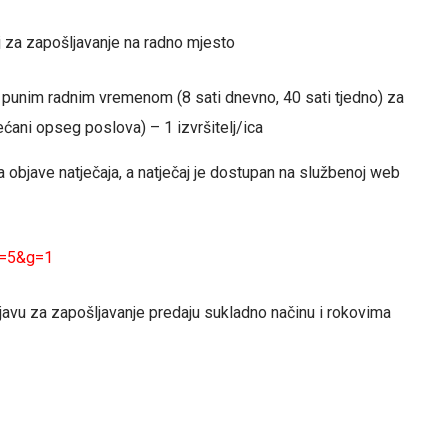
aj za zapošljavanje na radno mjesto
s punim radnim vremenom (8 sati dnevno, 40 sati tjedno) za
ćani opseg poslova) – 1 izvršitelj/ica
a objave natječaja, a natječaj je dostupan na službenoj web
&n=5&g=1
avu za zapošljavanje predaju sukladno načinu i rokovima