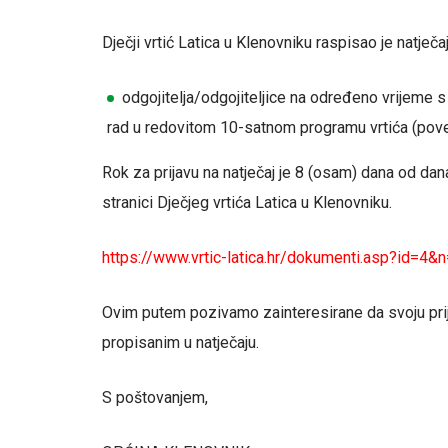
Dječji vrtić Latica u Klenovniku raspisao je natječ
odgojitelja/odgojiteljice na određeno vrijeme 
rad u redovitom 10-satnom programu vrtića (pove
Rok za prijavu na natječaj je 8 (osam) dana od dan
stranici Dječjeg vrtića Latica u Klenovniku.
https://www.vrtic-latica.hr/dokumenti.asp?id=4
Ovim putem pozivamo zainteresirane da svoju prij
propisanim u natječaju.
S poštovanjem,