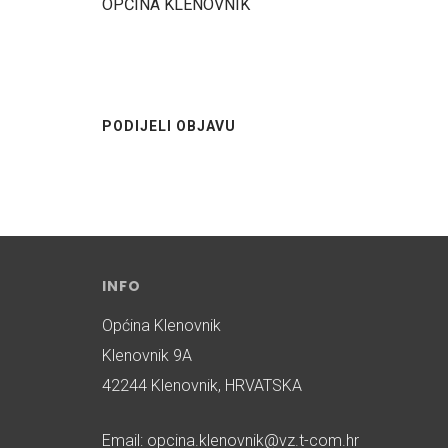
OPĆINA KLENOVNIK
PODIJELI OBJAVU
INFO
Općina Klenovnik
Klenovnik 9A
42244 Klenovnik, HRVATSKA
Email: opcina.klenovnik@vz.t-com.hr