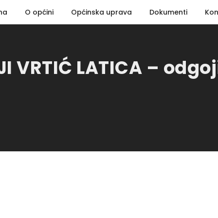
na
O općini
Općinska uprava
Dokumenti
Kon
 VRTIĆ LATICA – odgojit