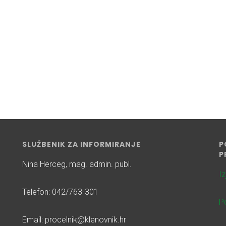
SLUŽBENIK ZA INFORMIRANJE
P
P
Nina Herceg, mag. admin. publ.
I
Telefon: 042/763-301
Po
Email: procelnik@klenovnik.hr