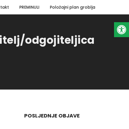
takt
PREMINULI
Položajni plan groblja
Open toolbar
elj/odgojiteljica
POSLJEDNJE OBJAVE