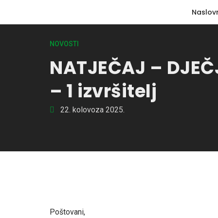
Naslov
NOVOSTI
NATJEČAJ – DJEČJI
– 1 izvršitelj
22. kolovoza 2025.
Poštovani,