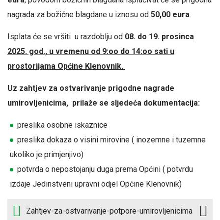
nagrada za božićne blagdane u iznosu od
50,00 eura
.
Isplata će se vršiti u razdoblju od
08
. do 19. prosinca
2025. god., u vremenu
od 9:oo do 14:oo sati u
prostorijama Općine Klenovnik.
Uz zahtjev za ostvarivanje prigodne nagrade
umirovljenicima, prilaže se sljedeća dokumentacija:
preslika osobne iskaznice
preslika dokaza o visini mirovine ( inozemne i tuzemne
ukoliko je primjenjivo)
potvrda o nepostojanju duga prema Općini ( potvrdu
izdaje Jedinstveni upravni odjel Općine Klenovnik)
Zahtjev-za-ostvarivanje-potpore-umirovljenicima