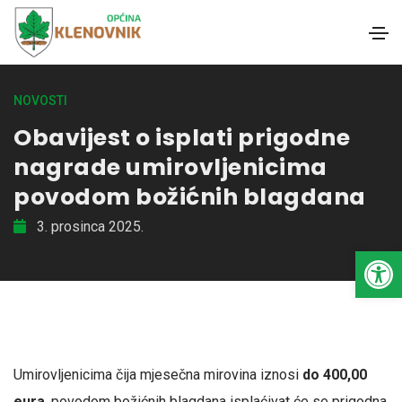
NOVOSTI
Obavijest o isplati prigodne
nagrade umirovljenicima
povodom božićnih blagdana
3. prosinca 2025.
Open toolbar
Umirovljenicima čija mjesečna mirovina iznosi
do 400,00
eura
, povodom božićnih blagdana isplaćivat će se prigodna