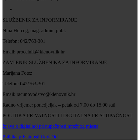
SLUŽBENIK ZA INFORMIRANJE
Nina Herceg, mag. admin. publ.
Telefon: 042/763-301
Email: procelnik@klenovnik.hr
ZAMJENIK SLUŽBENIKA ZA INFORMIRANJE
Marijana Fotez
Telefon: 042/763-301
Email: racunovodstvo@klenovnik.hr
Radno vrijeme: ponedjeljak – petak od 7,00 do 15,00 sati
POLITIKA PRIVATNOSTI I DIGITALNA PRISTUPAČNOST
Izjava o digitalnoj pristupačnosti mrežnog mjesta
Politika privatnosti i kolačići