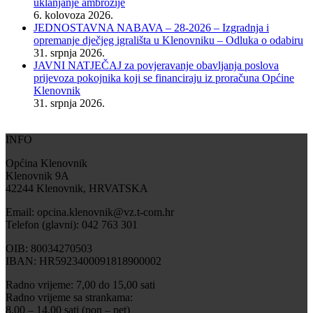
uklanjanje ambrozije
6. kolovoza 2026.
JEDNOSTAVNA NABAVA – 28-2026 – Izgradnja i
opremanje dječjeg igrališta u Klenovniku – Odluka o odabiru
31. srpnja 2026.
JAVNI NATJEČAJ za povjeravanje obavljanja poslova
prijevoza pokojnika koji se financiraju iz proračuna Općine
Klenovnik
31. srpnja 2026.
INFO
Općina Klenovnik
Klenovnik 9A
42244 Klenovnik, HRVATSKA
Email: opcina.klenovnik@vz.t-com.hr
Telefon (glavni): 042 763 301
OIB: 80034270503
IBAN: HR5923400091818900002
Radno vrijeme: 7,00 do 15,00 sati
Radno vrijeme sa strankama:
8,00 – 14,00 sati (pon – pet)