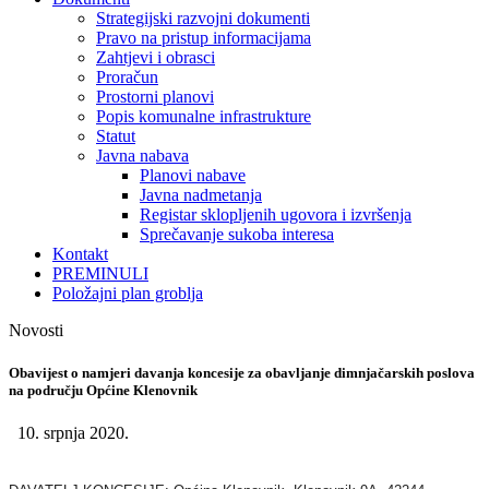
Strategijski razvojni dokumenti
Pravo na pristup informacijama
Zahtjevi i obrasci
Proračun
Prostorni planovi
Popis komunalne infrastrukture
Statut
Javna nabava
Planovi nabave
Javna nadmetanja
Registar sklopljenih ugovora i izvršenja
Sprečavanje sukoba interesa
Kontakt
PREMINULI
Položajni plan groblja
Novosti
Obavijest o namjeri davanja koncesije za obavljanje dimnjačarskih poslova
na području Općine Klenovnik
10. srpnja 2020.