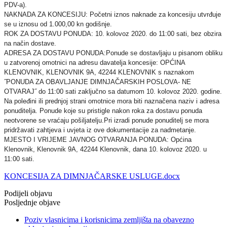
PDV-a).
NAKNADA ZA KONCESIJU: Početni iznos naknade za koncesiju utvrđuje
se u iznosu od 1.000,00 kn godišnje.
ROK ZA DOSTAVU PONUDA: 10. kolovoz 2020. do 11:00 sati, bez obzira
na način dostave.
ADRESA ZA DOSTAVU PONUDA:Ponude se dostavljaju u pisanom obliku
u zatvorenoj omotnici na adresu davatelja koncesije: OPĆINA
KLENOVNIK, KLENOVNIK 9A, 42244 KLENOVNIK s naznakom
˝PONUDA ZA OBAVLJANJE DIMNJAČARSKIH POSLOVA- NE
OTVARAJ˝ do 11:00 sati zaključno sa datumom 10. kolovoz 2020. godine.
Na poleđini ili prednjoj strani omotnice mora biti naznačena naziv i adresa
ponuditelja. Ponude koje su pristigle nakon roka za dostavu ponuda
neotvorene se vraćaju pošiljatelju.Pri izradi ponude ponuditelj se mora
pridržavati zahtjeva i uvjeta iz ove dokumentacije za nadmetanje.
MJESTO I VRIJEME JAVNOG OTVARANJA PONUDA: Općina
Klenovnik, Klenovnik 9A, 42244 Klenovnik, dana 10. kolovoz 2020. u
11:00 sati.
KONCESIJA ZA DIMNJAČARSKE USLUGE.docx
Podijeli objavu
Posljednje objave
Poziv vlasnicima i korisnicima zemljišta na obavezno