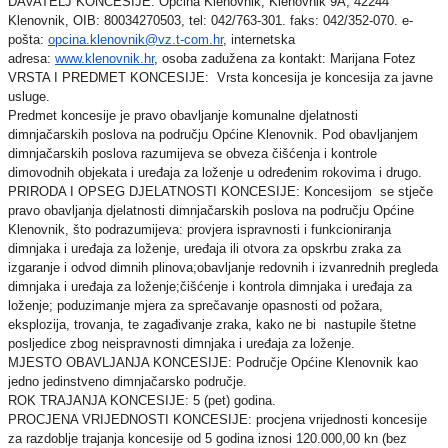
DAVATELJ KONCESIJE: Općina Klenovnik, Klenovnik 9A, 42244
Klenovnik, OIB: 80034270503, tel: 042/763-301. faks: 042/352-070. e-
pošta:
opcina.klenovnik@vz.t-com.hr
, internetska
adresa:
www.klenovnik.hr
, osoba zadužena za kontakt: Marijana Fotez
VRSTA I PREDMET KONCESIJE: Vrsta koncesija je koncesija za javne
usluge.
Predmet koncesije je pravo obavljanje komunalne djelatnosti
dimnjačarskih poslova na području Općine Klenovnik. Pod obavljanjem
dimnjačarskih poslova razumijeva se obveza čišćenja i kontrole
dimovodnih objekata i uređaja za loženje u određenim rokovima i drugo.
PRIRODA I OPSEG DJELATNOSTI KONCESIJE: Koncesijom se stječe
pravo obavljanja djelatnosti dimnjačarskih poslova na području Općine
Klenovnik, što podrazumijeva: provjera ispravnosti i funkcioniranja
dimnjaka i uređaja za loženje, uređaja ili otvora za opskrbu zraka za
izgaranje i odvod dimnih plinova;obavljanje redovnih i izvanrednih pregleda
dimnjaka i uređaja za loženje;čišćenje i kontrola dimnjaka i uređaja za
loženje; poduzimanje mjera za sprečavanje opasnosti od požara,
eksplozija, trovanja, te zagađivanje zraka, kako ne bi nastupile štetne
posljedice zbog neispravnosti dimnjaka i uređaja za loženje.
MJESTO OBAVLJANJA KONCESIJE: Područje Općine Klenovnik kao
jedno jedinstveno dimnjačarsko područje.
ROK TRAJANJA KONCESIJE: 5 (pet) godina.
PROCJENA VRIJEDNOSTI KONCESIJE: procjena vrijednosti koncesije
za razdoblje trajanja koncesije od 5 godina iznosi 120.000,00 kn (bez