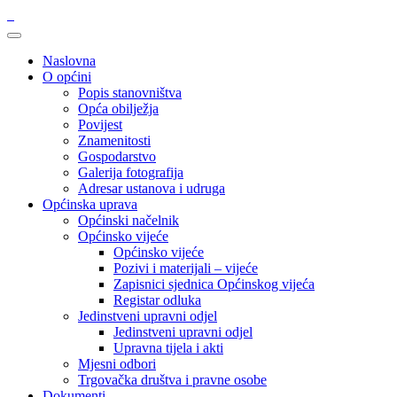
Naslovna
O općini
Popis stanovništva
Opća obilježja
Povijest
Znamenitosti
Gospodarstvo
Galerija fotografija
Adresar ustanova i udruga
Općinska uprava
Općinski načelnik
Općinsko vijeće
Općinsko vijeće
Pozivi i materijali – vijeće
Zapisnici sjednica Općinskog vijeća
Registar odluka
Jedinstveni upravni odjel
Jedinstveni upravni odjel
Upravna tijela i akti
Mjesni odbori
Trgovačka društva i pravne osobe
Dokumenti