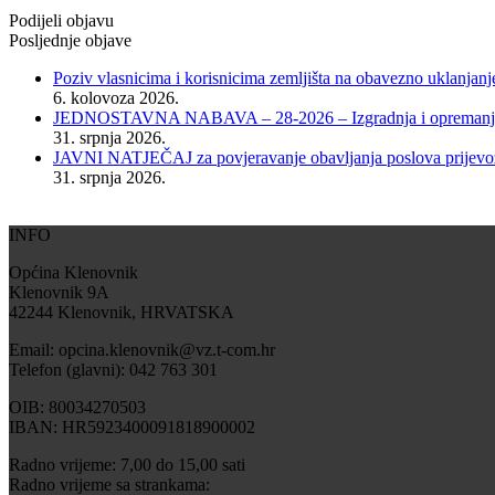
Podijeli objavu
Posljednje objave
Poziv vlasnicima i korisnicima zemljišta na obavezno uklanjanj
6. kolovoza 2026.
JEDNOSTAVNA NABAVA – 28-2026 – Izgradnja i opremanje dje
31. srpnja 2026.
JAVNI NATJEČAJ za povjeravanje obavljanja poslova prijevoza
31. srpnja 2026.
INFO
Općina Klenovnik
Klenovnik 9A
42244 Klenovnik, HRVATSKA
Email: opcina.klenovnik@vz.t-com.hr
Telefon (glavni): 042 763 301
OIB: 80034270503
IBAN: HR5923400091818900002
Radno vrijeme: 7,00 do 15,00 sati
Radno vrijeme sa strankama: