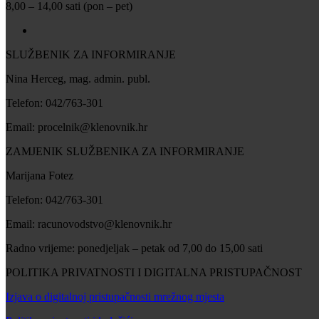
8,00 – 14,00 sati (pon – pet)
SLUŽBENIK ZA INFORMIRANJE
Nina Herceg, mag. admin. publ.
Telefon: 042/763-301
Email: procelnik@klenovnik.hr
ZAMJENIK SLUŽBENIKA ZA INFORMIRANJE
Marijana Fotez
Telefon: 042/763-301
Email: racunovodstvo@klenovnik.hr
Radno vrijeme: ponedjeljak – petak od 7,00 do 15,00 sati
POLITIKA PRIVATNOSTI I DIGITALNA PRISTUPAČNOST
Izjava o digitalnoj pristupačnosti mrežnog mjesta