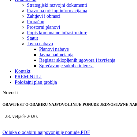
Strategijski razvojni dokumenti
Pravo na pristup informacijama
Zahtjevi i obrasci
Proračun
Prostorni planovi
Popis komunalne infrastrukture
Statut
Javna nabava
Planovi nabave
Javna nadmetanja
Registar sklopljenih ugovora i izvršenja
Sprečavanje sukoba interesa
Kontakt
PREMINULI
Položajni plan groblja
Novosti
OBAVIJEST O ODABIRU NAJPOVOLJNIJE PONUDE JEDNOSTAVNE NAB
28. veljače 2020.
Odluka o odabiru najpovonjnije ponude.PDF