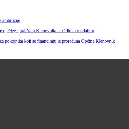
e ambrozije
čjeg igrališta u Klenovniku – Odluka o odabiru
 pokojnika koji se financiraju iz proračuna Općine Klenovnik