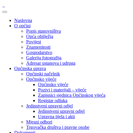
Naslovna
O općini
Popis stanovništva
Opća obilježja
Povijest
Znamenitosti
Gospodarstvo
Galerija fotografija
Adresar ustanova i udruga
Općinska uprava
Općinski načelnik
Općinsko vijeće
Općinsko vijeće
Pozivi i materijali – vijeće
Zapisnici sjednica Općinskog vijeća
Registar odluka
Jedinstveni upravni odjel
Jedinstveni upravni odjel
Upravna tijela i akti
Mjesni odbori
Trgovačka društva i pravne osobe
Dokumenti