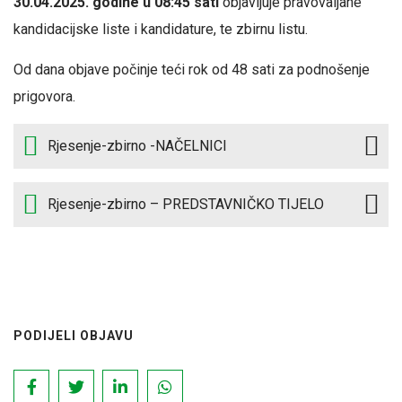
30.04.2025. godine u 08:45 sati
objavljuje pravovaljane
kandidacijske liste i kandidature, te zbirnu listu.
Od dana objave počinje teći rok od 48 sati za podnošenje
prigovora.
Rjesenje-zbirno -NAČELNICI
Rjesenje-zbirno – PREDSTAVNIČKO TIJELO
PODIJELI OBJAVU