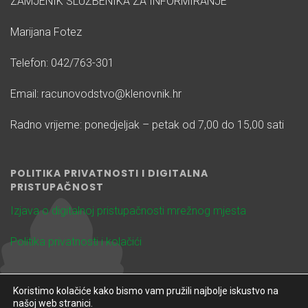
ZAMJENIK SLUŽBENIKA ZA INFORMIRANJE
Marijana Fotez
Telefon: 042/763-301
Email: racunovodstvo@klenovnik.hr
Radno vrijeme: ponedjeljak – petak od 7,00 do 15,00 sati
POLITIKA PRIVATNOSTI I DIGITALNA
PRISTUPAČNOST
Izjava o digitalnoj pristupačnosti mrežnog mjesta
Politika privatnosti i kolačići
Koristimo kolačiće kako bismo vam pružili najbolje iskustvo na
našoj web stranici.