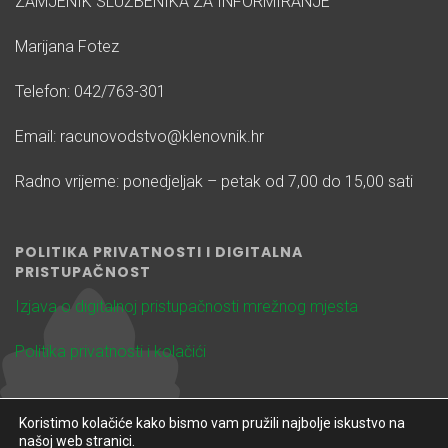
ZAMJENIK SLUŽBENIKA ZA INFORMIRANJE
Marijana Fotez
Telefon: 042/763-301
Email: racunovodstvo@klenovnik.hr
Radno vrijeme: ponedjeljak – petak od 7,00 do 15,00 sati
POLITIKA PRIVATNOSTI I DIGITALNA
PRISTUPAČNOST
Izjava o digitalnoj pristupačnosti mrežnog mjesta
Politika privatnosti i kolačići
Koristimo kolačiće kako bismo vam pružili najbolje iskustvo na
našoj web stranici.