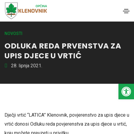
NOVOSTI
ODLUKA REDA PRVENSTVA ZA
UPIS DJECE U VRTIĆ
28. lipnja 2021.
Open toolbar
Dječji vrtić “LATICA” Klenovnik, povjerenstvo za upis djece u
vrtić donosi Odluku reda povjerenstva za upis djece u vrtić,
koju možete preuzeti u privitku