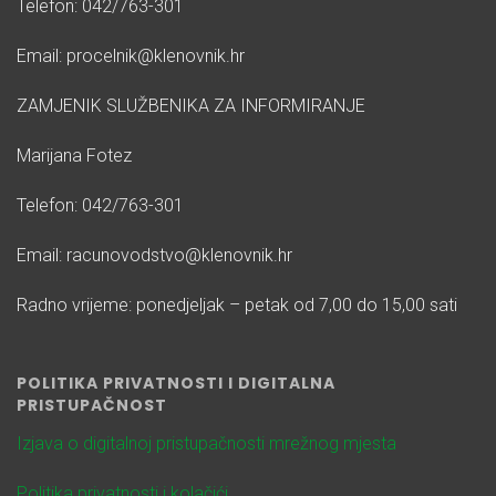
Telefon: 042/763-301
Email: procelnik@klenovnik.hr
ZAMJENIK SLUŽBENIKA ZA INFORMIRANJE
Marijana Fotez
Telefon: 042/763-301
Email: racunovodstvo@klenovnik.hr
Radno vrijeme: ponedjeljak – petak od 7,00 do 15,00 sati
POLITIKA PRIVATNOSTI I DIGITALNA
PRISTUPAČNOST
Izjava o digitalnoj pristupačnosti mrežnog mjesta
Politika privatnosti i kolačići