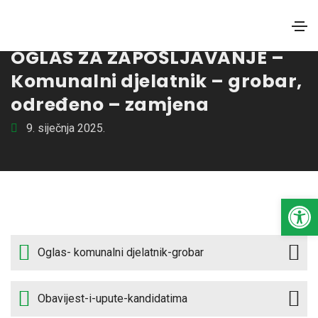
NATJEČAJI
OGLAS ZA ZAPOŠLJAVANJE –
Komunalni djelatnik – grobar,
određeno – zamjena
9. siječnja 2025.
Open toolbar
Oglas- komunalni djelatnik-grobar
Obavijest-i-upute-kandidatima