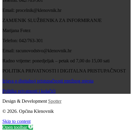
Telefon: 042/763-301
Email: procelnik@klenovnik.hr
ZAMJENIK SLUŽBENIKA ZA INFORMIRANJE
Marijana Fotez
Telefon: 042/763-301
Email: racunovodstvo@klenovnik.hr
Radno vrijeme: ponedjeljak – petak od 7,00 do 15,00 sati
POLITIKA PRIVATNOSTI I DIGITALNA PRISTUPAČNOST
Izjava o digitalnoj pristupačnosti mrežnog mjesta
Politika privatnosti i kolačići
Design & Development
Spotter
© 2026. Općina Klenovnik
Skip to content
Open toolbar