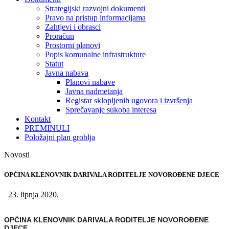
Strategijski razvojni dokumenti
Pravo na pristup informacijama
Zahtjevi i obrasci
Proračun
Prostorni planovi
Popis komunalne infrastrukture
Statut
Javna nabava
Planovi nabave
Javna nadmetanja
Registar sklopljenih ugovora i izvršenja
Sprečavanje sukoba interesa
Kontakt
PREMINULI
Položajni plan groblja
Novosti
OPĆINA KLENOVNIK DARIVALA RODITELJE NOVOROĐENE DJECE
23. lipnja 2020.
OPĆINA KLENOVNIK DARIVALA RODITELJE NOVOROĐENE
DJECE