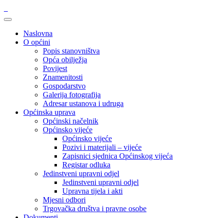
Naslovna
O općini
Popis stanovništva
Opća obilježja
Povijest
Znamenitosti
Gospodarstvo
Galerija fotografija
Adresar ustanova i udruga
Općinska uprava
Općinski načelnik
Općinsko vijeće
Općinsko vijeće
Pozivi i materijali – vijeće
Zapisnici sjednica Općinskog vijeća
Registar odluka
Jedinstveni upravni odjel
Jedinstveni upravni odjel
Upravna tijela i akti
Mjesni odbori
Trgovačka društva i pravne osobe
Dokumenti