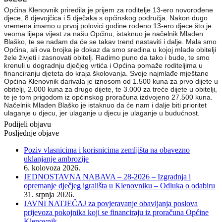
Općina Klenovnik priredila je prijem za roditelje 13-ero novorođene
djece, 8 djevojčica i 5 dječaka s općinskog područja. Nakon dugo
vremena imamo u prvoj polovici godine rođeno 13-ero djece što je
veoma lijepa vijest za našu Općinu, istaknuo je načelnik Mladen
Blaško, te se nadam da će se takav trend nastaviti i dalje. Mala smo
Općina, ali ova brojka je dokaz da smo sredina u kojoj mlade obitelji
žele živjeti i zasnovati o
bitelj. Radimo puno da tako i bude, te smo
krenuli u dogradnju dječjeg vrtića i Općina pomaže roditeljima u
financiranju djeteta do kraja školovanja. Svoje najmlađe mještane
Općina Klenovnik darivala je iznosom od 1.500 kuna za prvo dijete u
obitelji, 2.000 kuna za drugo dijete, te 3.000 za treće dijete u obitelji,
te je tom prigodom iz općinskog proračuna izdvojeno 27.500 kuna.
Načelnik Mladen Blaško je istaknuo da će nam i dalje biti prioritet
ulaganje u djecu, jer ulaganje u djecu je ulaganje u budućnost.
Podijeli objavu
Posljednje objave
Poziv vlasnicima i korisnicima zemljišta na obavezno
uklanjanje ambrozije
6. kolovoza 2026.
JEDNOSTAVNA NABAVA – 28-2026 – Izgradnja i
opremanje dječjeg igrališta u Klenovniku – Odluka o odabiru
31. srpnja 2026.
JAVNI NATJEČAJ za povjeravanje obavljanja poslova
prijevoza pokojnika koji se financiraju iz proračuna Općine
Klenovnik