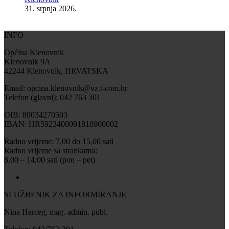
31. srpnja 2026.
INFO
Općina Klenovnik
Klenovnik 9A
42244 Klenovnik, HRVATSKA
Email: opcina.klenovnik@vz.t-com.hr
Telefon (glavni): 042 763 301
OIB: 80034270503
IBAN: HR5923400091818900002
Radno vrijeme: 7,00 do 15,00 sati
Radno vrijeme sa strankama:
8,00 – 14,00 sati (pon – pet)
SLUŽBENIK ZA INFORMIRANJE
Nina Herceg, mag. admin. publ.