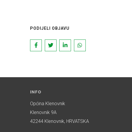
PODIJELI OBJAVU
INFO
Općina Klenovnik
Klenovnik 9A
42244 Klenovnik, HRVATSKA