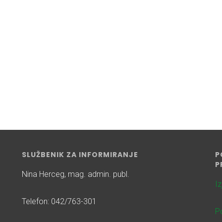
SLUŽBENIK ZA INFORMIRANJE
P
P
Nina Herceg, mag. admin. publ.
I
Telefon: 042/763-301
Po