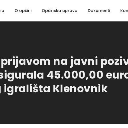
na
O općini
Općinska uprava
Dokumenti
Kon
prijavom na javni pozi
osigurala 45.000,00 eur
grališta Klenovnik