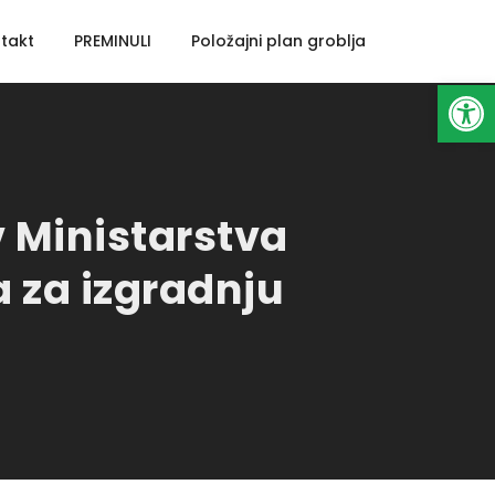
takt
PREMINULI
Položajni plan groblja
Open toolbar
v Ministarstva
a za izgradnju