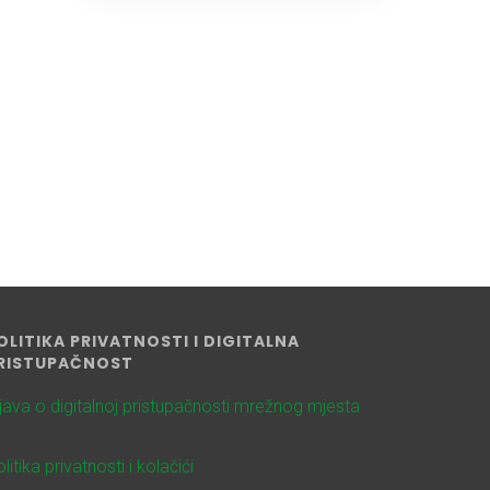
OLITIKA PRIVATNOSTI I DIGITALNA
RISTUPAČNOST
zjava o digitalnoj pristupačnosti mrežnog mjesta
litika privatnosti i kolačići