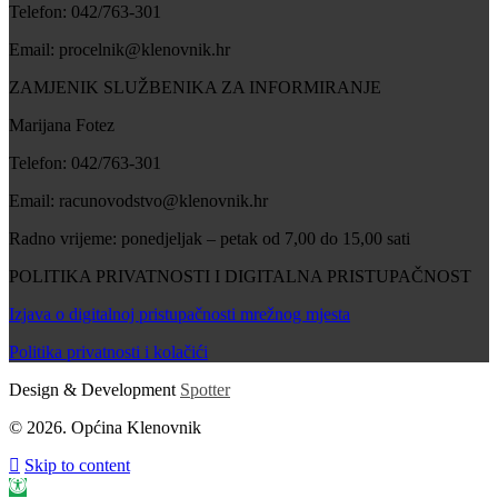
Telefon: 042/763-301
Email: procelnik@klenovnik.hr
ZAMJENIK SLUŽBENIKA ZA INFORMIRANJE
Marijana Fotez
Telefon: 042/763-301
Email: racunovodstvo@klenovnik.hr
Radno vrijeme: ponedjeljak – petak od 7,00 do 15,00 sati
POLITIKA PRIVATNOSTI I DIGITALNA PRISTUPAČNOST
Izjava o digitalnoj pristupačnosti mrežnog mjesta
Politika privatnosti i kolačići
Design & Development
Spotter
© 2026. Općina Klenovnik
Skip to content
Open