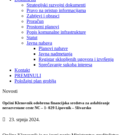
Strategijski razvojni dokumenti
Pravo na pristup informacijama
Zahtjevi i obrasci
Proračun
Prostorni planovi
Popis komunalne infrastrukture
Statut
Javna nabava
Planovi nabave
Javna nadmetanja
Registar sklopljenih ugovora i izvršenja
Sprečavanje sukoba interesa
Kontakt
PREMINULI
Položajni plan groblja
Novosti
Općini Klenovnik odobrena financijska sredstva za asfaltiranje
nerazvrstane ceste NC – 1- 029 Lipovnik – Slivarsko
23. srpnja 2024.