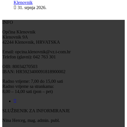
Klenovnik
31. srpnja 2026.
INFO
Općina Klenovnik
Klenovnik 9A
42244 Klenovnik, HRVATSKA
Email: opcina.klenovnik@vz.t-com.hr
Telefon (glavni): 042 763 301
OIB: 80034270503
IBAN: HR5923400091818900002
Radno vrijeme: 7,00 do 15,00 sati
Radno vrijeme sa strankama:
8,00 – 14,00 sati (pon – pet)
SLUŽBENIK ZA INFORMIRANJE
Nina Herceg, mag. admin. publ.