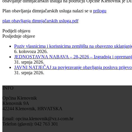
obavljanje dimnjačarskih usluga na području Općine Klenovnik je 
Plan obavljanja dimnjačarskih usluga nalazi se u
prilogu
plan obavljanja dimnjačarskih usluga.pdf
Podijeli objavu
Posljednje objave
Poziv vlasnicima i korisnicima zemljišta na obavezno uklanjanj
6. kolovoza 2026.
JEDNOSTAVNA NABAVA – 28-2026 – Izgradnja i opremanje dje
31. srpnja 2026.
JAVNI NATJEČAJ za povjeravanje obavljanja poslova prijevoza
31. srpnja 2026.
INFO
Općina Klenovnik
Klenovnik 9A
42244 Klenovnik, HRVATSKA
Email: opcina.klenovnik@vz.t-com.hr
Telefon (glavni): 042 763 301