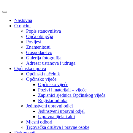
Naslovna
O općini
Popis stanovništva
Opća obilježja
Povijest
Znamenitosti
Gospodarstvo
Galerija fotografija
Adresar ustanova i udruga
Općinska uprava
Općinski načelnik
Općinsko vijeće
Općinsko vijeće
Pozivi i materijali – vijeće
Zapisnici sjednica Općinskog vijeća
Registar odluka
Jedinstveni upravni odjel
Jedinstveni upravni odjel
Upravna tijela i akti
Mjesni odbori
Trgovačka društva i pravne osobe
Dokumenti