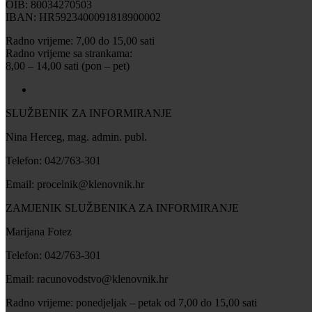
OIB: 80034270503
IBAN: HR5923400091818900002
Radno vrijeme: 7,00 do 15,00 sati
Radno vrijeme sa strankama:
8,00 – 14,00 sati (pon – pet)
SLUŽBENIK ZA INFORMIRANJE
Nina Herceg, mag. admin. publ.
Telefon: 042/763-301
Email: procelnik@klenovnik.hr
ZAMJENIK SLUŽBENIKA ZA INFORMIRANJE
Marijana Fotez
Telefon: 042/763-301
Email: racunovodstvo@klenovnik.hr
Radno vrijeme: ponedjeljak – petak od 7,00 do 15,00 sati