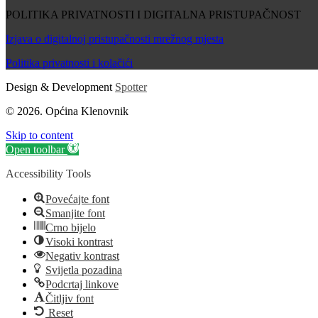
POLITIKA PRIVATNOSTI I DIGITALNA PRISTUPAČNOST
Izjava o digitalnoj pristupačnosti mrežnog mjesta
Politika privatnosti i kolačići
Design & Development
Spotter
© 2026. Općina Klenovnik
Skip to content
Open toolbar
Accessibility Tools
Povećajte font
Smanjite font
Crno bijelo
Visoki kontrast
Negativ kontrast
Svijetla pozadina
Podcrtaj linkove
Čitljiv font
Reset