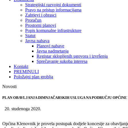
Strategijski razvojni dokumenti
Pravo na pristup informacijama
Zahtjevi i obrasci
Proračun
Prostorni planovi
Popis komunalne infrastrukture
Statut
Javna nabava
Planovi nabave
Javna nadmetanja
Registar sklopljenih ugovora i izvršenja
Sprečavanje sukoba interesa
Kontakt
PREMINULI
Položajni plan groblja
Novosti
PLAN OBAVLJANJA DIMNJAČARSKIH USLUGA NA PODRUČJU OPĆINE 
20. studenoga 2020.
Općina Klenovnik je provela postupak dodjele koncesije za obavljanj