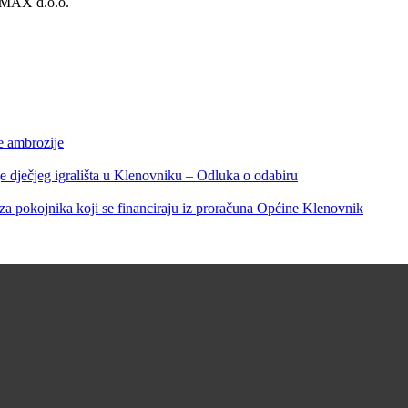
DIMAX d.o.o.
e ambrozije
čjeg igrališta u Klenovniku – Odluka o odabiru
 pokojnika koji se financiraju iz proračuna Općine Klenovnik