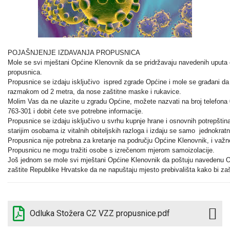
POJAŠNJENJE IZDAVANJA PROPUSNICA
Mole se svi mještani Općine Klenovnik da se pridržavaju navedenih uputa
propusnica.
Propusnice se izdaju isključivo ispred zgrade Općine i mole se građani da
razmakom od 2 metra, da nose zaštitne maske i rukavice.
Molim Vas da ne ulazite u zgradu Općine, možete nazvati na broj telefona 
763-301 i dobit ćete sve potrebne informacije.
Propusnice se izdaju isključivo u svrhu kupnje hrane i osnovnih potrepština,
starijim osobama iz vitalnih obiteljskih razloga i izdaju se samo jednokra
Propusnica nije potrebna za kretanje na području Općine Klenovnik, i važn
Propusnicu ne mogu tražiti osobe s izrečenom mjerom samoizolacije.
Još jednom se mole svi mještani Općine Klenovnik da poštuju navedenu O
zaštite Republike Hrvatske da ne napuštaju mjesto prebivališta kako bi zašt
Odluka Stožera CZ VZZ propusnice.pdf