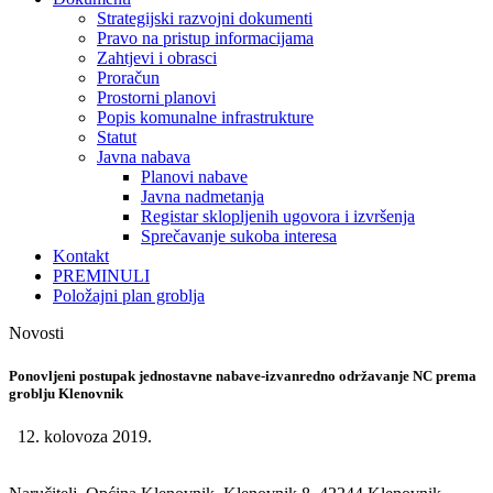
Strategijski razvojni dokumenti
Pravo na pristup informacijama
Zahtjevi i obrasci
Proračun
Prostorni planovi
Popis komunalne infrastrukture
Statut
Javna nabava
Planovi nabave
Javna nadmetanja
Registar sklopljenih ugovora i izvršenja
Sprečavanje sukoba interesa
Kontakt
PREMINULI
Položajni plan groblja
Novosti
Ponovljeni postupak jednostavne nabave-izvanredno održavanje NC prema
groblju Klenovnik
12. kolovoza 2019.