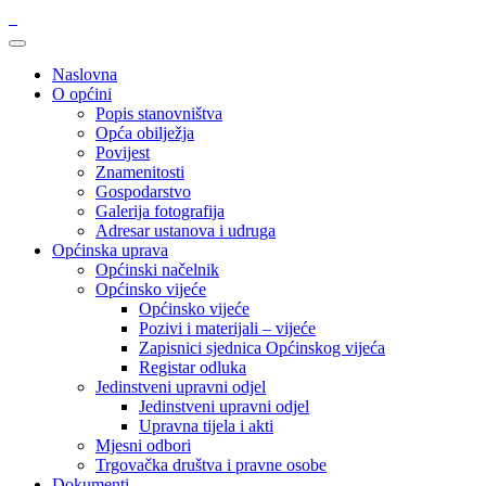
Naslovna
O općini
Popis stanovništva
Opća obilježja
Povijest
Znamenitosti
Gospodarstvo
Galerija fotografija
Adresar ustanova i udruga
Općinska uprava
Općinski načelnik
Općinsko vijeće
Općinsko vijeće
Pozivi i materijali – vijeće
Zapisnici sjednica Općinskog vijeća
Registar odluka
Jedinstveni upravni odjel
Jedinstveni upravni odjel
Upravna tijela i akti
Mjesni odbori
Trgovačka društva i pravne osobe
Dokumenti