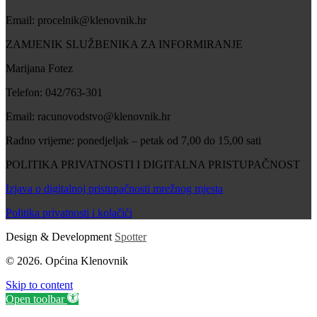
Email: procelnik@klenovnik.hr
ZAMJENIK SLUŽBENIKA ZA INFORMIRANJE
Marijana Fotez
Telefon: 042/763-301
Email: racunovodstvo@klenovnik.hr
Radno vrijeme: ponedjeljak – petak od 7,00 do 15,00 sati
POLITIKA PRIVATNOSTI I DIGITALNA PRISTUPAČNOST
Izjava o digitalnoj pristupačnosti mrežnog mjesta
Politika privatnosti i kolačići
Design & Development
Spotter
© 2026. Općina Klenovnik
Skip to content
Open toolbar