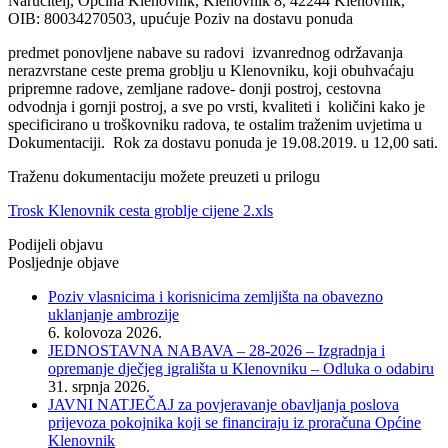
Naručitelj, Općina Klenovnik, Klenovnik 8, 42244 Klenovnik,
OIB: 80034270503, upućuje Poziv na dostavu ponuda
predmet ponovljene nabave su radovi izvanrednog održavanja
nerazvrstane ceste prema groblju u Klenovniku, koji obuhvaćaju
pripremne radove, zemljane radove- donji postroj, cestovna
odvodnja i gornji postroj, a sve po vrsti, kvaliteti i količini kako je
specificirano u troškovniku radova, te ostalim traženim uvjetima u
Dokumentaciji. Rok za dostavu ponuda je 19.08.2019. u 12,00 sati.
Traženu dokumentaciju možete preuzeti u prilogu
Trosk Klenovnik cesta groblje cijene 2.xls
Podijeli objavu
Posljednje objave
Poziv vlasnicima i korisnicima zemljišta na obavezno
uklanjanje ambrozije
6. kolovoza 2026.
JEDNOSTAVNA NABAVA – 28-2026 – Izgradnja i
opremanje dječjeg igrališta u Klenovniku – Odluka o odabiru
31. srpnja 2026.
JAVNI NATJEČAJ za povjeravanje obavljanja poslova
prijevoza pokojnika koji se financiraju iz proračuna Općine
Klenovnik