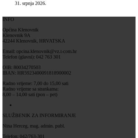
31. srpnja 2026.
INFO
Općina Klenovnik
Klenovnik 9A
42244 Klenovnik, HRVATSKA
Email: opcina.klenovnik@vz.t-com.hr
Telefon (glavni): 042 763 301
OIB: 80034270503
IBAN: HR5923400091818900002
Radno vrijeme: 7,00 do 15,00 sati
Radno vrijeme sa strankama:
8,00 – 14,00 sati (pon – pet)
SLUŽBENIK ZA INFORMIRANJE
Nina Herceg, mag. admin. publ.
Telefon: 042/763-301