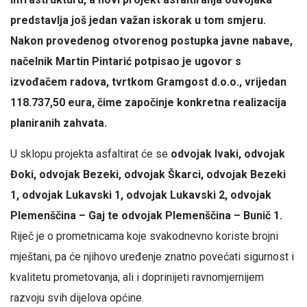
predstavlja još jedan važan iskorak u tom smjeru.
Nakon provedenog otvorenog postupka javne nabave,
načelnik Martin Pintarić potpisao je ugovor s
izvođačem radova, tvrtkom Gramgost d.o.o., vrijedan
118.737,50 eura, čime započinje konkretna realizacija
planiranih zahvata.
U sklopu projekta asfaltirat će se
odvojak Ivaki, odvojak
Đoki, odvojak Bezeki, odvojak Škarci, odvojak Bezeki
1, odvojak Lukavski 1, odvojak Lukavski 2, odvojak
Plemenščina – Gaj te odvojak Plemenščina – Bunič 1.
Riječ je o prometnicama koje svakodnevno koriste brojni
mještani, pa će njihovo uređenje znatno povećati sigurnost i
kvalitetu prometovanja, ali i doprinijeti ravnomjernijem
razvoju svih dijelova općine.