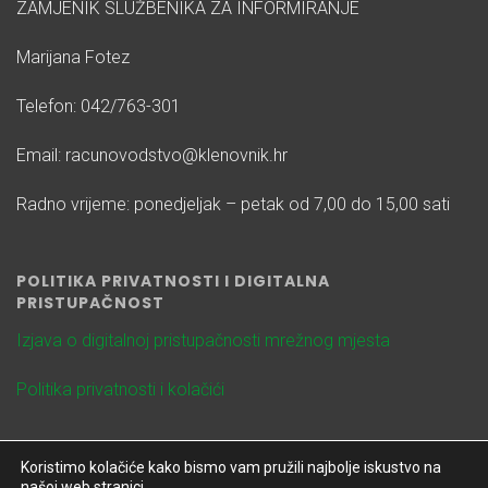
ZAMJENIK SLUŽBENIKA ZA INFORMIRANJE
Marijana Fotez
Telefon: 042/763-301
Email: racunovodstvo@klenovnik.hr
Radno vrijeme: ponedjeljak – petak od 7,00 do 15,00 sati
POLITIKA PRIVATNOSTI I DIGITALNA
PRISTUPAČNOST
Izjava o digitalnoj pristupačnosti mrežnog mjesta
Politika privatnosti i kolačići
Koristimo kolačiće kako bismo vam pružili najbolje iskustvo na
našoj web stranici.