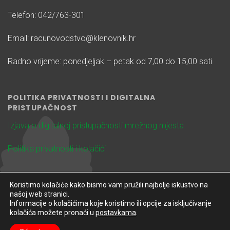
Telefon: 042/763-301
Email: racunovodstvo@klenovnik.hr
Radno vrijeme: ponedjeljak – petak od 7,00 do 15,00 sati
POLITIKA PRIVATNOSTI I DIGITALNA
PRISTUPAČNOST
Izjava o digitalnoj pristupačnosti mrežnog mjesta
Politika privatnosti i kolačići
Koristimo kolačiće kako bismo vam pružili najbolje iskustvo na
našoj web stranici.
Informacije o kolačićima koje koristimo ili opcije za isključivanje
kolačića možete pronaći u
postavkama
.
Design & Development
Spotter