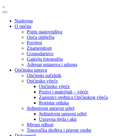
Naslovna
O općini
Popis stanovništva
Opća obilježja
Povijest
Znamenitosti
Gospodarstvo
Galerija fotografija
Adresar ustanova i udruga
Općinska uprava
Općinski načelnik
Općinsko vijeće
Općinsko vijeće
Pozivi i materijali – vijeće
Zapisnici sjednica Općinskog vijeća
Registar odluka
Jedinstveni upravni odjel
Jedinstveni upravni odjel
Upravna tijela i akti
Mjesni odbori
Trgovačka društva i pravne osobe
Dokumenti