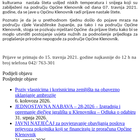
kulturama nastala šteta uslijed niskih temperatura i snijega koji su
zabilježeni na području Općine Klenovnik od dana 07. travnja 2021.
godine, da se jave u Općinu Klenovnik radi prijave nastale štete.
Poznato je da je u prethodnom tjednu došlo do pojave mraza na
području cijele Varaždinske županije, pa tako i na području Općine
Klenovnik, stoga se pozivaju mještani Općine da prijave štetu kako bi se
moglo utvrditi postojanje uvjeta nužnih za podnošenje prijedloga za
proglašenje prirodne nepogode za područje Općine Klenovnik.
Prijave se primaju do 15. travnja 2021. godine najkasnije do 12 h na
broj telefona 042/ 763-301
Podijeli objavu
Posljednje objave
Poziv vlasnicima i korisnicima zemljišta na obavezno
uklanjanje ambrozije
6. kolovoza 2026.
JEDNOSTAVNA NABAVA – 28-2026 – Izgradnja i
opremanje dječjeg igrališta u Klenovniku – Odluka o odabiru
31. srpnja 2026.
JAVNI NATJEČAJ za povjeravanje obavljanja poslova
prijevoza pokojnika koji se financiraju iz proračuna Općine
Klenovnik