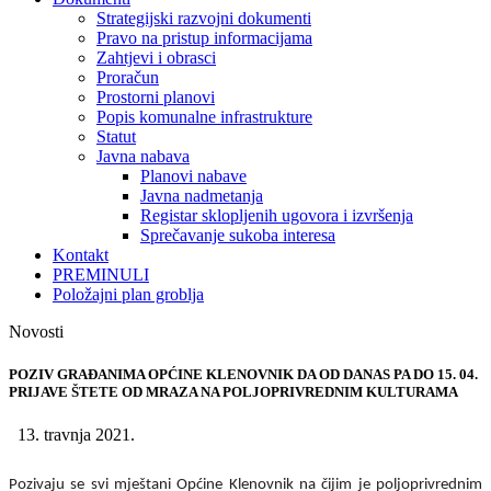
Strategijski razvojni dokumenti
Pravo na pristup informacijama
Zahtjevi i obrasci
Proračun
Prostorni planovi
Popis komunalne infrastrukture
Statut
Javna nabava
Planovi nabave
Javna nadmetanja
Registar sklopljenih ugovora i izvršenja
Sprečavanje sukoba interesa
Kontakt
PREMINULI
Položajni plan groblja
Novosti
POZIV GRAĐANIMA OPĆINE KLENOVNIK DA OD DANAS PA DO 15. 04.
PRIJAVE ŠTETE OD MRAZA NA POLJOPRIVREDNIM KULTURAMA
13. travnja 2021.
Pozivaju se svi mještani Općine Klenovnik na čijim je poljoprivrednim