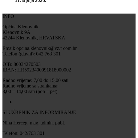
31. srpnja 2026.
INFO
Općina Klenovnik
Klenovnik 9A
42244 Klenovnik, HRVATSKA
Email: opcina.klenovnik@vz.t-com.hr
Telefon (glavni): 042 763 301
OIB: 80034270503
IBAN: HR5923400091818900002
Radno vrijeme: 7,00 do 15,00 sati
Radno vrijeme sa strankama:
8,00 – 14,00 sati (pon – pet)
SLUŽBENIK ZA INFORMIRANJE
Nina Herceg, mag. admin. publ.
Telefon: 042/763-301