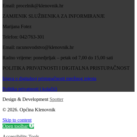
Email: procelnik@klenovnik.hr
ZAMJENIK SLUŽBENIKA ZA INFORMIRANJE
Marijana Fotez
Telefon: 042/763-301
Email: racunovodstvo@klenovnik.hr
Radno vrijeme: ponedjeljak – petak od 7,00 do 15,00 sati
POLITIKA PRIVATNOSTI I DIGITALNA PRISTUPAČNOST
Izjava o digitalnoj pristupačnosti mrežnog mjesta
Politika privatnosti i kolačići
Design & Development
Spotter
© 2026. Općina Klenovnik
Skip to content
Open toolbar
Accessibility Tools