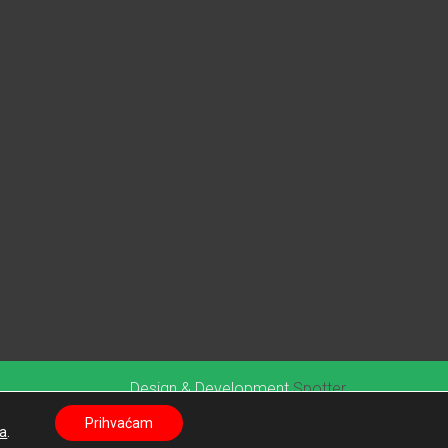
Design & Development
Spotter
© 2026. Općina Klenovnik
Prihvaćam
a
.