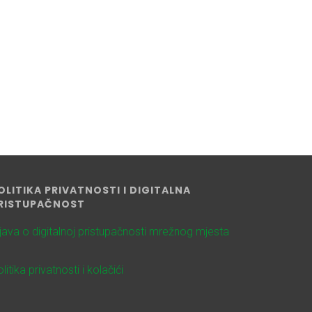
OLITIKA PRIVATNOSTI I DIGITALNA
RISTUPAČNOST
zjava o digitalnoj pristupačnosti mrežnog mjesta
litika privatnosti i kolačići