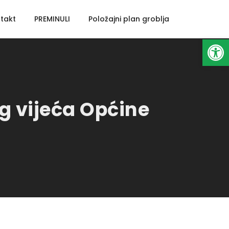
takt
PREMINULI
Položajni plan groblja
Open toolbar
og vijeća Općine