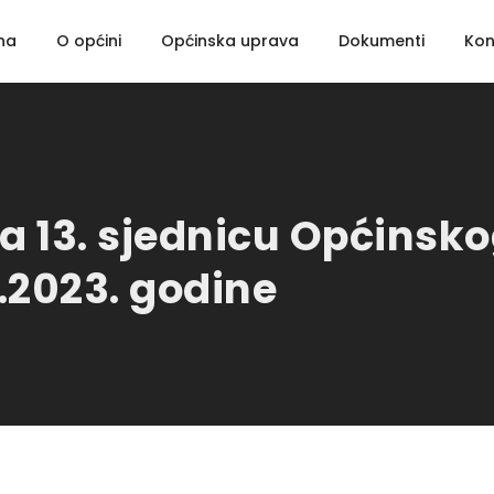
na
O općini
Općinska uprava
Dokumenti
Kon
 za 13. sjednicu Općinsk
.2023. godine