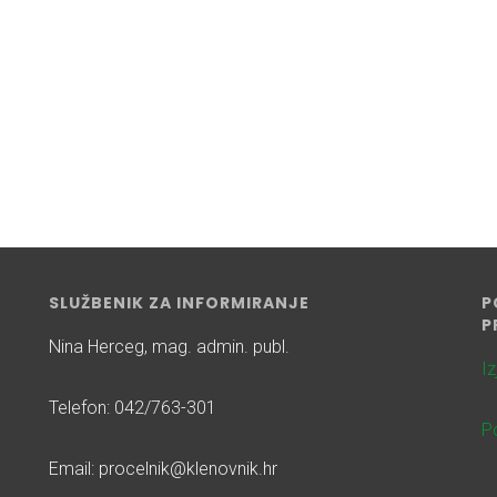
SLUŽBENIK ZA INFORMIRANJE
P
P
Nina Herceg, mag. admin. publ.
I
Telefon: 042/763-301
Po
Email: procelnik@klenovnik.hr