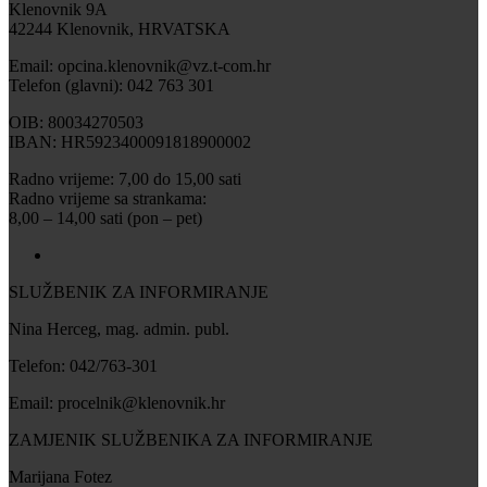
Klenovnik 9A
42244 Klenovnik, HRVATSKA
Email: opcina.klenovnik@vz.t-com.hr
Telefon (glavni): 042 763 301
OIB: 80034270503
IBAN: HR5923400091818900002
Radno vrijeme: 7,00 do 15,00 sati
Radno vrijeme sa strankama:
8,00 – 14,00 sati (pon – pet)
SLUŽBENIK ZA INFORMIRANJE
Nina Herceg, mag. admin. publ.
Telefon: 042/763-301
Email: procelnik@klenovnik.hr
ZAMJENIK SLUŽBENIKA ZA INFORMIRANJE
Marijana Fotez