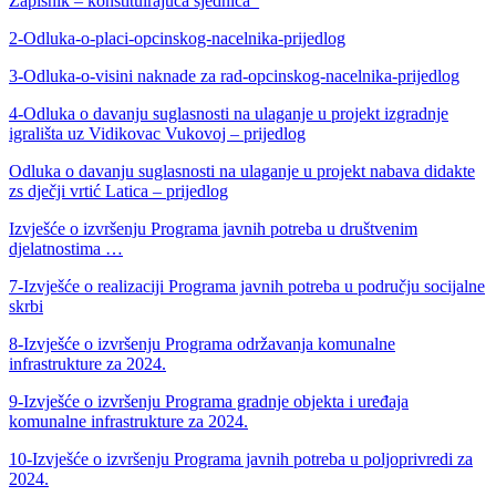
Zapisnik – konstituirajuća sjednica_
2-Odluka-o-placi-opcinskog-nacelnika-prijedlog
3-Odluka-o-visini naknade za rad-opcinskog-nacelnika-prijedlog
4-Odluka o davanju suglasnosti na ulaganje u projekt izgradnje
igrališta uz Vidikovac Vukovoj – prijedlog
Odluka o davanju suglasnosti na ulaganje u projekt nabava didakte
zs dječji vrtić Latica – prijedlog
Izvješće o izvršenju Programa javnih potreba u društvenim
djelatnostima …
7-Izvješće o realizaciji Programa javnih potreba u području socijalne
skrbi
8-Izvješće o izvršenju Programa održavanja komunalne
infrastrukture za 2024.
9-Izvješće o izvršenju Programa gradnje objekta i uređaja
komunalne infrastrukture za 2024.
10-Izvješće o izvršenju Programa javnih potreba u poljoprivredi za
2024.