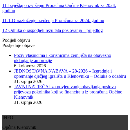
11-Izvještaj o izvršenju Proračuna Općine Klenovnik za 2024.
godinu
11-1-Obrazloženje izvršenja Proračuna za 2024. godinu
12-Odluka o raspodjeli rezultata poslovanja – prijedlog
Podijeli objavu
Posljednje objave
Poziv vlasnicima i korisnicima zemljišta na obavezno
uklanjanje ambrozije
6. kolovoza 2026.
JEDNOSTAVNA NABAVA – 28-2026 – Izgradnja i
opremanje dječjeg igrališta u Klenovniku – Odluka o odabiru
31. srpnja 2026.
JAVNI NATJEČAJ za povjeravanje obavljanja poslova
prijevoza pokojnika koji se financiraju iz proračuna Općine
Klenovnik
31. srpnja 2026.
INFO
Općina Klenovnik