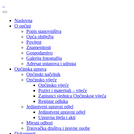
Naslovna
O općini
Popis stanovništva
Opća obilježja
Povijest
Znamenitosti
Gospodarstvo
Galerija fotografija
Adresar ustanova i udruga
Općinska uprava
Općinski načelnik
Općinsko vijeće
Općinsko vijeće
Pozivi i materijali – vijeće
Zapisnici sjednica Općinskog vijeća
Registar odluka
Jedinstveni upravni odjel
Jedinstveni upravni odjel
Upravna tijela i akti
Mjesni odbori
Trgovačka društva i pravne osobe
Dokumenti