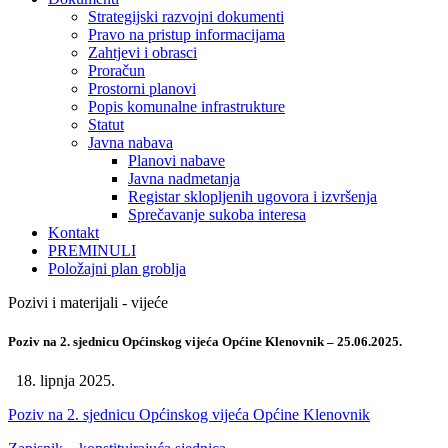
Strategijski razvojni dokumenti
Pravo na pristup informacijama
Zahtjevi i obrasci
Proračun
Prostorni planovi
Popis komunalne infrastrukture
Statut
Javna nabava
Planovi nabave
Javna nadmetanja
Registar sklopljenih ugovora i izvršenja
Sprečavanje sukoba interesa
Kontakt
PREMINULI
Položajni plan groblja
Pozivi i materijali - vijeće
Poziv na 2. sjednicu Općinskog vijeća Općine Klenovnik – 25.06.2025.
18. lipnja 2025.
Poziv na 2. sjednicu Općinskog vijeća Općine Klenovnik