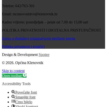
Telefon: 042/763-301
Email: racunovodstvo@klenovnik.hr
Radno vrijeme: ponedjeljak – petak od 7,00 do 15,00 sati
POLITIKA PRIVATNOSTI I DIGITALNA PRISTUPAČNOST
Izjava o digitalnoj pristupačnosti mrežnog mjesta
Politika privatnosti i kolačići
Design & Development
Spotter
© 2026. Općina Klenovnik
Skip to content
Open toolbar
Accessibility Tools
Povećajte font
Smanjite font
Crno bijelo
Visoki kontrast