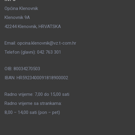
Općina Klenovnik
Klenovnik 9A
42244 Klenovnik, HRVATSKA
Email: opcina.klenovnik@vz.t-com.hr
Telefon (glavni): 042 763 301
OIB: 80034270503
IBAN: HR5923400091818900002
Radno vrijeme: 7,00 do 15,00 sati
Radno vrijeme sa strankama:
8,00 – 14,00 sati (pon – pet)