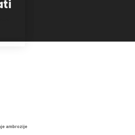
ati
ukoba
nje ambrozije