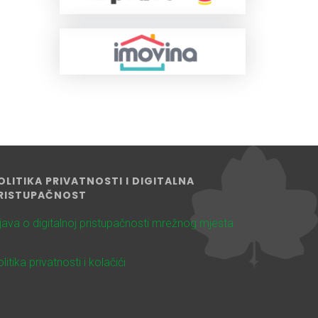
OLITIKA PRIVATNOSTI I DIGITALNA
RISTUPAČNOST
zjava o digitalnoj pristupačnosti mrežnog mjesta
litika privatnosti i kolačići