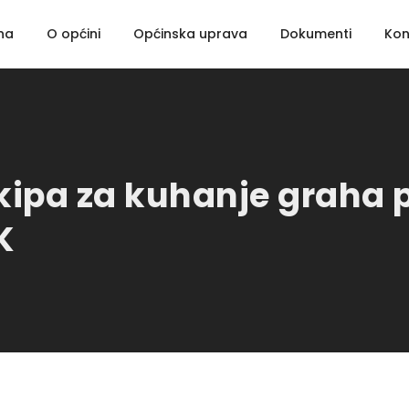
na
O općini
Općinska uprava
Dokumenti
Kon
 ekipa za kuhanje grah
K