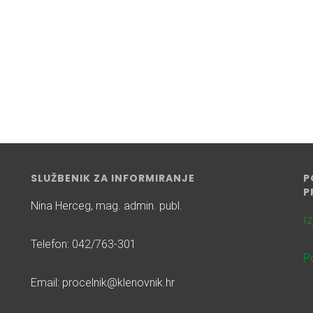
SLUŽBENIK ZA INFORMIRANJE
P
P
Nina Herceg, mag. admin. publ.
I
Telefon: 042/763-301
Po
Email: procelnik@klenovnik.hr