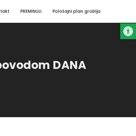
takt
PREMINULI
Položajni plan groblja
Open toolbar
a povodom DANA