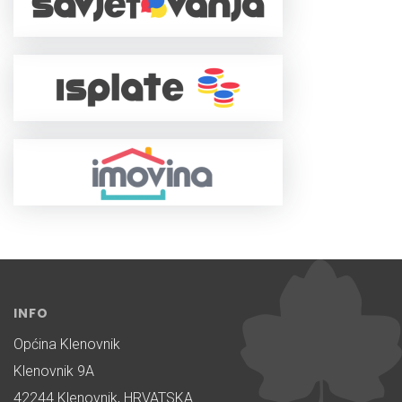
INFO
Općina Klenovnik
Klenovnik 9A
42244 Klenovnik, HRVATSKA