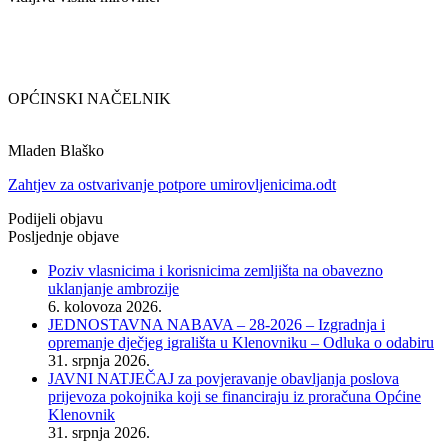
OPĆINSKI NAČELNIK
Mladen Blaško
Zahtjev za ostvarivanje potpore umirovljenicima.odt
Podijeli objavu
Posljednje objave
Poziv vlasnicima i korisnicima zemljišta na obavezno
uklanjanje ambrozije
6. kolovoza 2026.
JEDNOSTAVNA NABAVA – 28-2026 – Izgradnja i
opremanje dječjeg igrališta u Klenovniku – Odluka o odabiru
31. srpnja 2026.
JAVNI NATJEČAJ za povjeravanje obavljanja poslova
prijevoza pokojnika koji se financiraju iz proračuna Općine
Klenovnik
31. srpnja 2026.