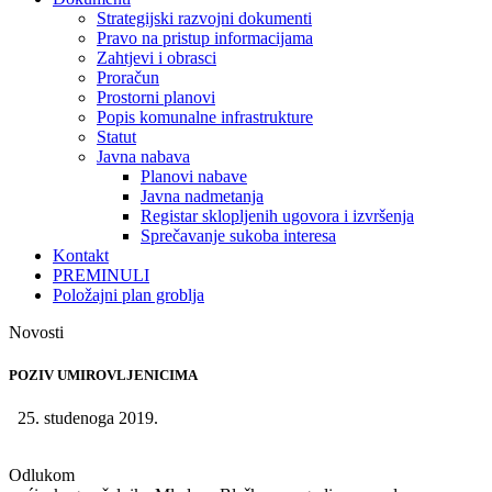
Strategijski razvojni dokumenti
Pravo na pristup informacijama
Zahtjevi i obrasci
Proračun
Prostorni planovi
Popis komunalne infrastrukture
Statut
Javna nabava
Planovi nabave
Javna nadmetanja
Registar sklopljenih ugovora i izvršenja
Sprečavanje sukoba interesa
Kontakt
PREMINULI
Položajni plan groblja
Novosti
POZIV UMIROVLJENICIMA
25. studenoga 2019.
Odlukom