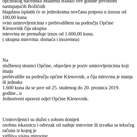
općinskog načelnika Mladena Blaško ove godine povodom
nastupajućih Božićnih
blagdana isplatiti će se jednokratna novčana potpora u iznosu od
100,00 kuna
svim umirovljenicima s prebivalištem na području Općine
Klenovnik čija ukupna
mirovina ne premašuje iznos od 1.600,00 kuna.
( ukupna mirovina: domaća i inozemna)
Na
službenoj stranici Općine, objavljen je poziv umirovljenicima koji
imaju
prebivalište na području općine Klenovnik, a čija mirovina je manja
ili jednaka
1.600 kuna da se jave od 25. studenog do 20. prosinca 2019.
godine., u
Jedinstveni upravni odjel Općine Klenovnik.
Umirovljenici su dužni s sobom donijeti
osobnu iskaznicu i odrezak od zadnje mirovine ili
izvatka sa tekućeg
računa iz kojeg je
vidljiva visina mirovine.