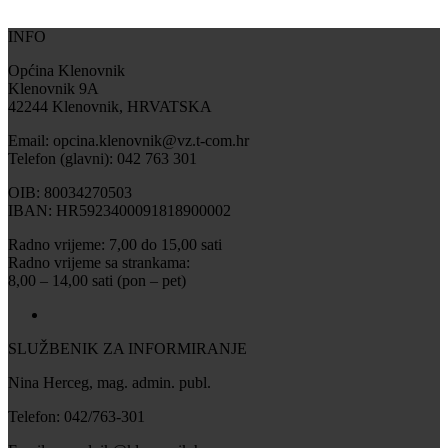
INFO
Općina Klenovnik
Klenovnik 9A
42244 Klenovnik, HRVATSKA
Email: opcina.klenovnik@vz.t-com.hr
Telefon (glavni): 042 763 301
OIB: 80034270503
IBAN: HR5923400091818900002
Radno vrijeme: 7,00 do 15,00 sati
Radno vrijeme sa strankama:
8,00 – 14,00 sati (pon – pet)
SLUŽBENIK ZA INFORMIRANJE
Nina Herceg, mag. admin. publ.
Telefon: 042/763-301