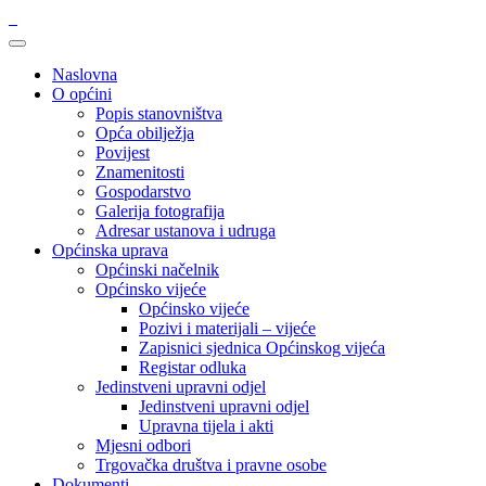
Naslovna
O općini
Popis stanovništva
Opća obilježja
Povijest
Znamenitosti
Gospodarstvo
Galerija fotografija
Adresar ustanova i udruga
Općinska uprava
Općinski načelnik
Općinsko vijeće
Općinsko vijeće
Pozivi i materijali – vijeće
Zapisnici sjednica Općinskog vijeća
Registar odluka
Jedinstveni upravni odjel
Jedinstveni upravni odjel
Upravna tijela i akti
Mjesni odbori
Trgovačka društva i pravne osobe
Dokumenti