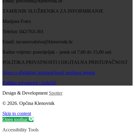
Email: procelnik@klenovnik.hr
ZAMJENIK SLUŽBENIKA ZA INFORMIRANJE
Marijana Fotez
Telefon: 042/763-301
Email: racunovodstvo@klenovnik.hr
Radno vrijeme: ponedjeljak – petak od 7,00 do 15,00 sati
POLITIKA PRIVATNOSTI I DIGITALNA PRISTUPAČNOST
Izjava o digitalnoj pristupačnosti mrežnog mjesta
Politika privatnosti i kolačići
Design & Development
Spotter
© 2026. Općina Klenovnik
Skip to content
Open toolbar
Accessibility Tools