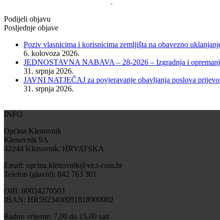
Podijeli objavu
Posljednje objave
Poziv vlasnicima i korisnicima zemljišta na obavezno uklanjanj
6. kolovoza 2026.
JEDNOSTAVNA NABAVA – 28-2026 – Izgradnja i opremanje dje
31. srpnja 2026.
JAVNI NATJEČAJ za povjeravanje obavljanja poslova prijevoza
31. srpnja 2026.
INFO
Općina Klenovnik
Klenovnik 9A
42244 Klenovnik, HRVATSKA
Email: opcina.klenovnik@vz.t-com.hr
Telefon (glavni): 042 763 301
OIB: 80034270503
IBAN: HR5923400091818900002
Radno vrijeme: 7,00 do 15,00 sati