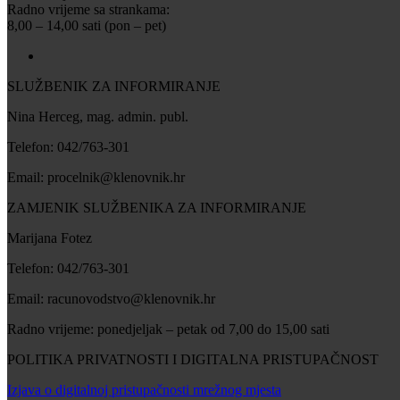
Radno vrijeme sa strankama:
8,00 – 14,00 sati (pon – pet)
SLUŽBENIK ZA INFORMIRANJE
Nina Herceg, mag. admin. publ.
Telefon: 042/763-301
Email: procelnik@klenovnik.hr
ZAMJENIK SLUŽBENIKA ZA INFORMIRANJE
Marijana Fotez
Telefon: 042/763-301
Email: racunovodstvo@klenovnik.hr
Radno vrijeme: ponedjeljak – petak od 7,00 do 15,00 sati
POLITIKA PRIVATNOSTI I DIGITALNA PRISTUPAČNOST
Izjava o digitalnoj pristupačnosti mrežnog mjesta