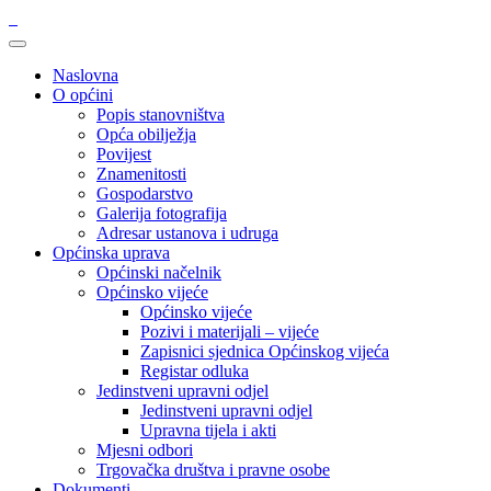
Naslovna
O općini
Popis stanovništva
Opća obilježja
Povijest
Znamenitosti
Gospodarstvo
Galerija fotografija
Adresar ustanova i udruga
Općinska uprava
Općinski načelnik
Općinsko vijeće
Općinsko vijeće
Pozivi i materijali – vijeće
Zapisnici sjednica Općinskog vijeća
Registar odluka
Jedinstveni upravni odjel
Jedinstveni upravni odjel
Upravna tijela i akti
Mjesni odbori
Trgovačka društva i pravne osobe
Dokumenti