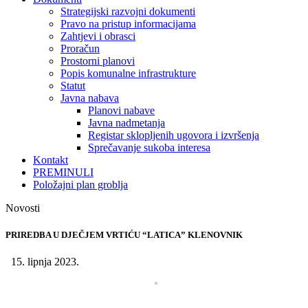
Strategijski razvojni dokumenti
Pravo na pristup informacijama
Zahtjevi i obrasci
Proračun
Prostorni planovi
Popis komunalne infrastrukture
Statut
Javna nabava
Planovi nabave
Javna nadmetanja
Registar sklopljenih ugovora i izvršenja
Sprečavanje sukoba interesa
Kontakt
PREMINULI
Položajni plan groblja
Novosti
PRIREDBA U DJEČJEM VRTIĆU “LATICA” KLENOVNIK
15. lipnja 2023.