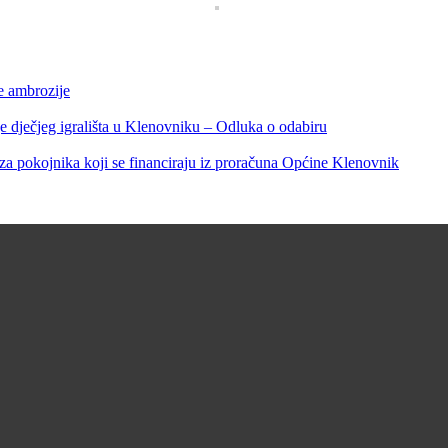
e ambrozije
čjeg igrališta u Klenovniku – Odluka o odabiru
 pokojnika koji se financiraju iz proračuna Općine Klenovnik