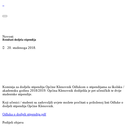
Novosti
Rezultati dodjela stipendija
20. studenoga 2018.
Komisija za dodjelu stipendija Općine Klenovnik Odlukom o stipendijama za školsku /
akademsku godinu 2018/2019. Općina Klenovnik dodijelila je pet učeničkih te dvije
studentske stipendije.
Koji učenici / studenti su zadovoljili uvjete možete pročitati u priloženoj listi Odluke o
dodjeli stipendija Općine Klenovnik.
Odluka o dodjeli stipendija.pdf
Podijeli objavu