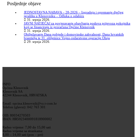
Posljednje objave
JEDNOSTAVNA NABAVA – 28-2026 – Izgradnja i opremanje dječjeg
igrališta u Klenovniku – Odluka o odabiru
31. srpnja 2026.
JAVNI NATJEČAJ za povjeravanje obavljanja poslova prijevoza pokojnika
koji se financiraju iz proračuna Općine Klenovnik
31. srpnja 2026.
Obilježavanje Dana pobjede i domovinske zahvalnosti, Dana hrvatskih
branitelja te 31. obljetnice Vojno-redarstvene operacije Oluja
29. srpnja 2026.
INFO
Općina Klenovnik
Klenovnik 9A
42244 Klenovnik, HRVATSKA
Email: opcina.klenovnik@vz.t-com.hr
Telefon (glavni): 042 763 301
OIB: 80034270503
IBAN: HR5923400091818900002
Radno vrijeme: 7,00 do 15,00 sati
Radno vrijeme sa strankama:
8,00 – 14,00 sati (pon – pet)