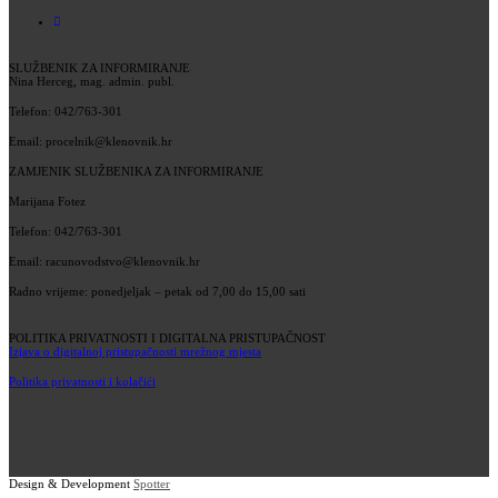
SLUŽBENIK ZA INFORMIRANJE
Nina Herceg, mag. admin. publ.
Telefon: 042/763-301
Email: procelnik@klenovnik.hr
ZAMJENIK SLUŽBENIKA ZA INFORMIRANJE
Marijana Fotez
Telefon: 042/763-301
Email: racunovodstvo@klenovnik.hr
Radno vrijeme: ponedjeljak – petak od 7,00 do 15,00 sati
POLITIKA PRIVATNOSTI I DIGITALNA PRISTUPAČNOST
Izjava o digitalnoj pristupačnosti mrežnog mjesta
Politika privatnosti i kolačići
Design & Development
Spotter