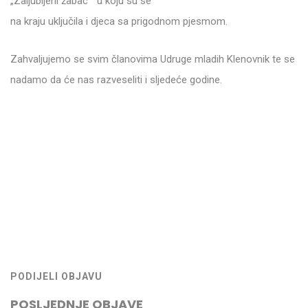
„Zaljubljeni žabac“ u koju su se
na kraju uključila i djeca sa prigodnom pjesmom.
Zahvaljujemo se svim članovima Udruge mladih Klenovnik te se
nadamo da će nas razveseliti i sljedeće godine.
PODIJELI OBJAVU
POSLJEDNJE OBJAVE