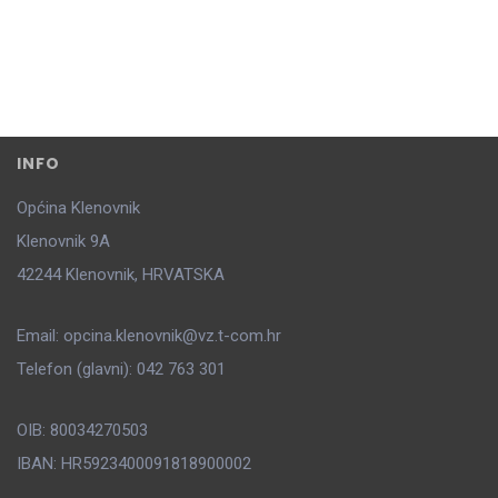
INFO
Općina Klenovnik
Klenovnik 9A
42244 Klenovnik, HRVATSKA
Email: opcina.klenovnik@vz.t-com.hr
Telefon (glavni): 042 763 301
OIB: 80034270503
IBAN: HR5923400091818900002