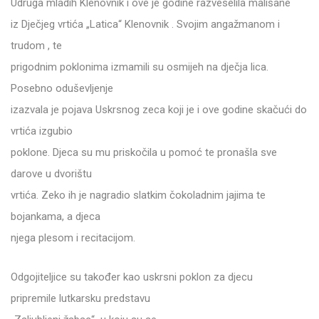
Udruga mladih Klenovnik i ove je godine razveselila mališane
iz Dječjeg vrtića „Latica“ Klenovnik . Svojim angažmanom i
trudom , te
prigodnim poklonima izmamili su osmijeh na dječja lica.
Posebno oduševljenje
izazvala je pojava Uskrsnog zeca koji je i ove godine skačući do
vrtića izgubio
poklone. Djeca su mu priskočila u pomoć te pronašla sve
darove u dvorištu
vrtića. Zeko ih je nagradio slatkim čokoladnim jajima te
bojankama, a djeca
njega plesom i recitacijom.
Odgojiteljice su također kao uskrsni poklon za djecu
pripremile lutkarsku predstavu