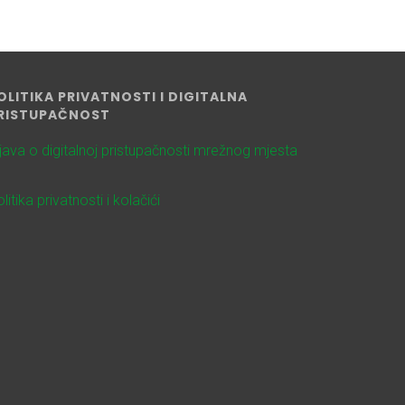
OLITIKA PRIVATNOSTI I DIGITALNA
RISTUPAČNOST
zjava o digitalnoj pristupačnosti mrežnog mjesta
litika privatnosti i kolačići