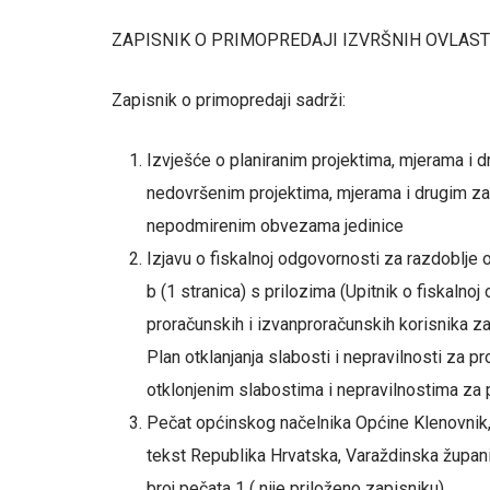
ZAPISNIK O PRIMOPREDAJI IZVRŠNIH OVLAST
Zapisnik o primopredaji sadrži:
Izvješće o planiranim projektima, mjerama i d
nedovršenim projektima, mjerama i drugim za
nepodmirenim obvezama jedinice
Izjavu o fiskalnoj odgovornosti za razdoblje 
b (1 stranica) s prilozima (Upitnik o fiskaln
proračunskih i izvanproračunskih korisnika za
Plan otklanjanja slabosti i nepravilnosti za pr
otklonjenim slabostima i nepravilnostima za p
Pečat općinskog načelnika Općine Klenovnik,
tekst Republika Hrvatska, Varaždinska županij
broj pečata 1 ( nije priloženo zapisniku)