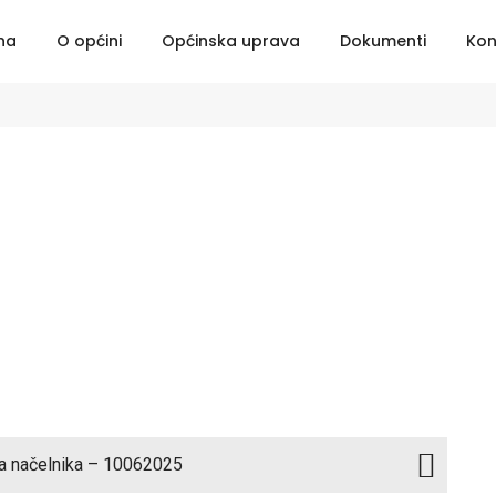
na
O općini
Općinska uprava
Dokumenti
Kon
a načelnika – 10062025