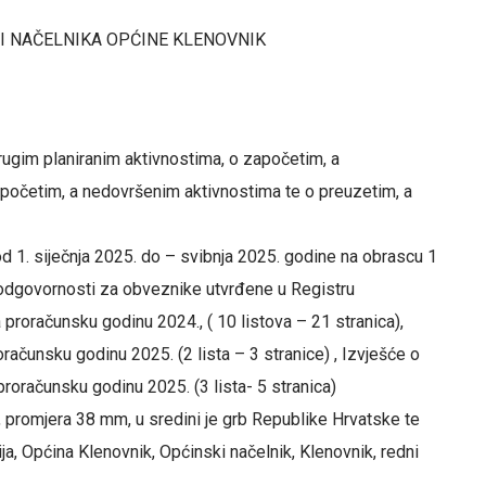
I NAČELNIKA OPĆINE KLENOVNIK
rugim planiranim aktivnostima, o započetim, a
početim, a nedovršenim aktivnostima te o preuzetim, a
od 1. siječnja 2025. do – svibnja 2025. godine na obrascu 1
oj odgovornosti za obveznike utvrđene u Registru
 proračunsku godinu 2024., ( 10 listova – 21 stranica),
oračunsku godinu 2025. (2 lista – 3 stranice) , Izvješće o
roračunsku godinu 2025. (3 lista- 5 stranica)
 promjera 38 mm, u sredini je grb Republike Hrvatske te
a, Općina Klenovnik, Općinski načelnik, Klenovnik, redni