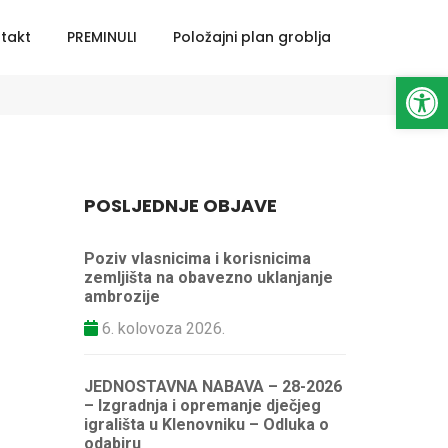
takt
PREMINULI
Položajni plan groblja
Naslovna
Općinski načelnik
Open toolbar
POSLJEDNJE OBJAVE
Poziv vlasnicima i korisnicima
zemljišta na obavezno uklanjanje
ambrozije
6. kolovoza 2026.
JEDNOSTAVNA NABAVA – 28-2026
– Izgradnja i opremanje dječjeg
igrališta u Klenovniku – Odluka o
odabiru