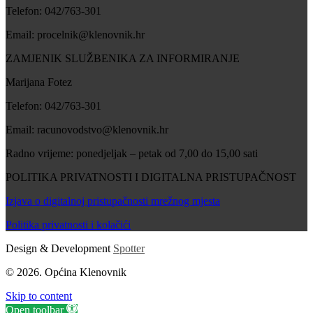
Telefon: 042/763-301
Email: procelnik@klenovnik.hr
ZAMJENIK SLUŽBENIKA ZA INFORMIRANJE
Marijana Fotez
Telefon: 042/763-301
Email: racunovodstvo@klenovnik.hr
Radno vrijeme: ponedjeljak – petak od 7,00 do 15,00 sati
POLITIKA PRIVATNOSTI I DIGITALNA PRISTUPAČNOST
Izjava o digitalnoj pristupačnosti mrežnog mjesta
Politika privatnosti i kolačići
Design & Development
Spotter
© 2026. Općina Klenovnik
Skip to content
Open toolbar