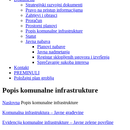
Strategijski razvojni dokumenti
Pravo na pristup informacijama
Zahtjevi i obrasci
Proračun
Prostorni planovi
Popis komunalne infrastrukture
Statut
Javna nabava
Planovi nabave
Javna nadmetanja
Registar sklopljenih ugovora i izvršenja
Sprečavanje sukoba interesa
Kontakt
PREMINULI
Položajni plan groblja
Popis komunalne infrastrukture
Naslovna
Popis komunalne infrastrukture
Komunalna infrastruktura – Javne građevine
Evidencija komunalne infrastrukture – Javne zelene površine