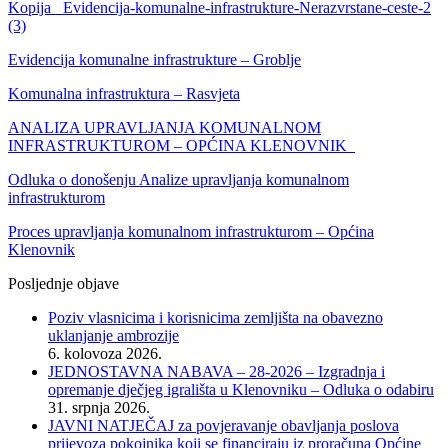
Kopija _Evidencija-komunalne-infrastrukture-Nerazvrstane-ceste-2
(3)
Evidencija komunalne infrastrukture – Groblje
Komunalna infrastruktura – Rasvjeta
ANALIZA UPRAVLJANJA KOMUNALNOM
INFRASTRUKTUROM – OPĆINA KLENOVNIK_
Odluka o donošenju Analize upravljanja komunalnom
infrastrukturom
Proces upravljanja komunalnom infrastrukturom – Općina
Klenovnik
Posljednje objave
Poziv vlasnicima i korisnicima zemljišta na obavezno
uklanjanje ambrozije
6. kolovoza 2026.
JEDNOSTAVNA NABAVA – 28-2026 – Izgradnja i
opremanje dječjeg igrališta u Klenovniku – Odluka o odabiru
31. srpnja 2026.
JAVNI NATJEČAJ za povjeravanje obavljanja poslova
prijevoza pokojnika koji se financiraju iz proračuna Općine