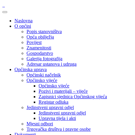
Naslovna
O općini
Popis stanovništva
Opća obilježja
Povijest
Znamenitosti
Gospodarstvo
Galerija fotografija
Adresar ustanova i udruga
Općinska uprava
Općinski načelnik
Općinsko vijeće
Općinsko vijeće
Pozivi i materijali – vijeće
Zapisnici sjednica Općinskog vijeća
Registar odluka
Jedinstveni upravni odjel
Jedinstveni upravni odjel
Upravna tijela i akti
Mjesni odbori
Trgovačka društva i pravne osobe
Dokumenti