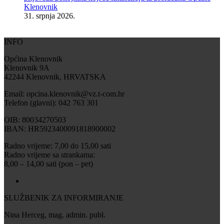
Klenovnik
31. srpnja 2026.
INFO
Općina Klenovnik
Klenovnik 9A
42244 Klenovnik, HRVATSKA
Email: opcina.klenovnik@vz.t-com.hr
Telefon (glavni): 042 763 301
OIB: 80034270503
IBAN: HR5923400091818900002
Radno vrijeme: 7,00 do 15,00 sati
Radno vrijeme sa strankama:
8,00 – 14,00 sati (pon – pet)
SLUŽBENIK ZA INFORMIRANJE
Nina Herceg, mag. admin. publ.