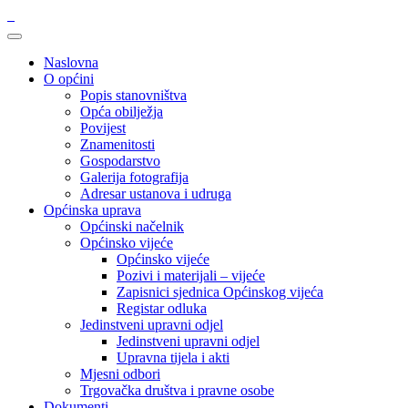
Naslovna
O općini
Popis stanovništva
Opća obilježja
Povijest
Znamenitosti
Gospodarstvo
Galerija fotografija
Adresar ustanova i udruga
Općinska uprava
Općinski načelnik
Općinsko vijeće
Općinsko vijeće
Pozivi i materijali – vijeće
Zapisnici sjednica Općinskog vijeća
Registar odluka
Jedinstveni upravni odjel
Jedinstveni upravni odjel
Upravna tijela i akti
Mjesni odbori
Trgovačka društva i pravne osobe
Dokumenti