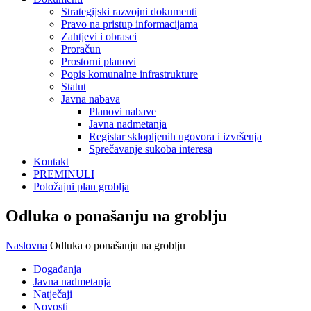
Strategijski razvojni dokumenti
Pravo na pristup informacijama
Zahtjevi i obrasci
Proračun
Prostorni planovi
Popis komunalne infrastrukture
Statut
Javna nabava
Planovi nabave
Javna nadmetanja
Registar sklopljenih ugovora i izvršenja
Sprečavanje sukoba interesa
Kontakt
PREMINULI
Položajni plan groblja
Odluka o ponašanju na groblju
Naslovna
Odluka o ponašanju na groblju
Događanja
Javna nadmetanja
Natječaji
Novosti