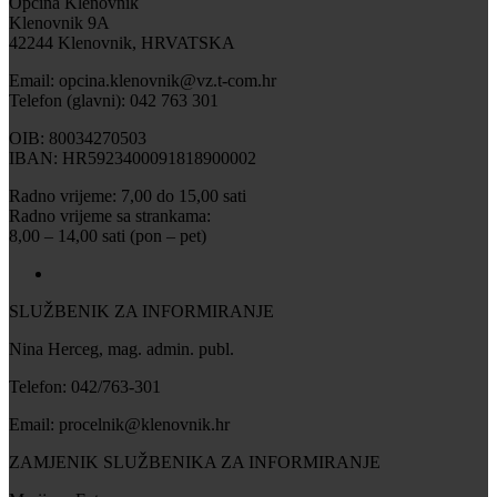
Općina Klenovnik
Klenovnik 9A
42244 Klenovnik, HRVATSKA
Email: opcina.klenovnik@vz.t-com.hr
Telefon (glavni): 042 763 301
OIB: 80034270503
IBAN: HR5923400091818900002
Radno vrijeme: 7,00 do 15,00 sati
Radno vrijeme sa strankama:
8,00 – 14,00 sati (pon – pet)
SLUŽBENIK ZA INFORMIRANJE
Nina Herceg, mag. admin. publ.
Telefon: 042/763-301
Email: procelnik@klenovnik.hr
ZAMJENIK SLUŽBENIKA ZA INFORMIRANJE