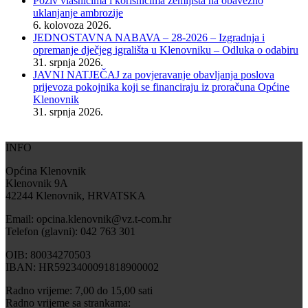
Poziv vlasnicima i korisnicima zemljišta na obavezno
uklanjanje ambrozije
6. kolovoza 2026.
JEDNOSTAVNA NABAVA – 28-2026 – Izgradnja i
opremanje dječjeg igrališta u Klenovniku – Odluka o odabiru
31. srpnja 2026.
JAVNI NATJEČAJ za povjeravanje obavljanja poslova
prijevoza pokojnika koji se financiraju iz proračuna Općine
Klenovnik
31. srpnja 2026.
INFO
Općina Klenovnik
Klenovnik 9A
42244 Klenovnik, HRVATSKA
Email: opcina.klenovnik@vz.t-com.hr
Telefon (glavni): 042 763 301
OIB: 80034270503
IBAN: HR5923400091818900002
Radno vrijeme: 7,00 do 15,00 sati
Radno vrijeme sa strankama: