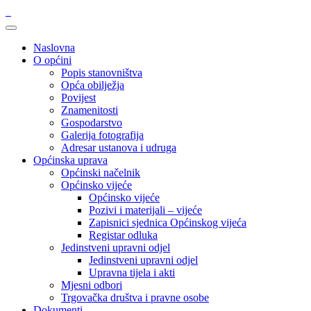
Naslovna
O općini
Popis stanovništva
Opća obilježja
Povijest
Znamenitosti
Gospodarstvo
Galerija fotografija
Adresar ustanova i udruga
Općinska uprava
Općinski načelnik
Općinsko vijeće
Općinsko vijeće
Pozivi i materijali – vijeće
Zapisnici sjednica Općinskog vijeća
Registar odluka
Jedinstveni upravni odjel
Jedinstveni upravni odjel
Upravna tijela i akti
Mjesni odbori
Trgovačka društva i pravne osobe
Dokumenti