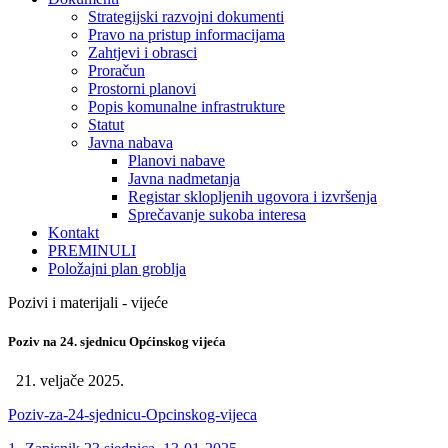
Strategijski razvojni dokumenti
Pravo na pristup informacijama
Zahtjevi i obrasci
Proračun
Prostorni planovi
Popis komunalne infrastrukture
Statut
Javna nabava
Planovi nabave
Javna nadmetanja
Registar sklopljenih ugovora i izvršenja
Sprečavanje sukoba interesa
Kontakt
PREMINULI
Položajni plan groblja
Pozivi i materijali - vijeće
Poziv na 24. sjednicu Općinskog vijeća
21. veljače 2025.
Poziv-za-24-sjednicu-Opcinskog-vijeca