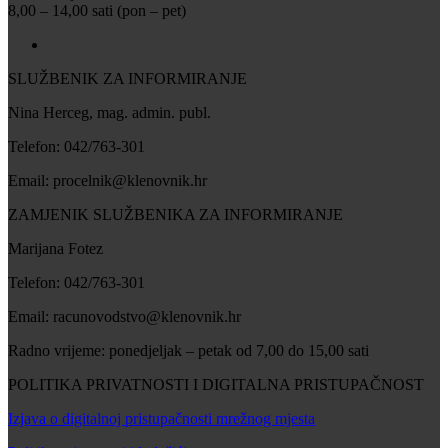
8,00 – 14,00 sati (pon – pet)
SLUŽBENIK ZA INFORMIRANJE
Nina Herceg, mag. admin. publ.
Telefon: 042/763-301
Email: procelnik@klenovnik.hr
ZAMJENIK SLUŽBENIKA ZA INFORMIRANJE
Marijana Fotez
Telefon: 042/763-301
Email: racunovodstvo@klenovnik.hr
Radno vrijeme: ponedjeljak – petak od 7,00 do 15,00 sati
POLITIKA PRIVATNOSTI I DIGITALNA PRISTUPAČNOST
Izjava o digitalnoj pristupačnosti mrežnog mjesta