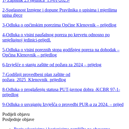
1- Zapisnik 23 sjednica_13-01-2025-
2-Suglasnost Izmjene i dopune Pravilnika o upisima i mjerilima
upisa djece
3-Odluka o općinskim porezima Općine Klenovnik – prijedlog
4-Odluka o visini paušalnog poreza po krevetu odnosno po
smještajnoj jedinici-prijedl.
5-Odluka o visini poreznih stopa godišnjeg poreza na dohodak –
Općina Klenovnik – prijedlog
6-Izvješće o stanju zaštite od požara za 2024 – prijelog
7-Godišnji provedbeni plan zaštite od
požara_2025_Klenovnik_prijedlog
8-Odluka o proglašenju statusa PUT-javnog dobra -KCBR 97-1-
prijedlog
9-Odluka o usvajanju Izvješća o provedbi PUR-a za 2024. – prijed
Podijeli objavu
Posljednje objave