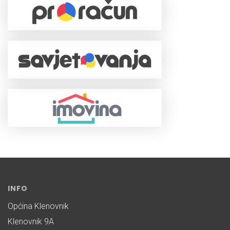
INFO
Općina Klenovnik
Klenovnik 9A