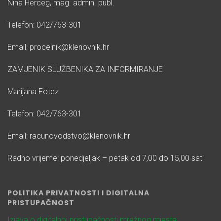
Nina Herceg, mag. admin. publ.
Telefon: 042/763-301
Email: procelnik@klenovnik.hr
ZAMJENIK SLUŽBENIKA ZA INFORMIRANJE
Marijana Fotez
Telefon: 042/763-301
Email: racunovodstvo@klenovnik.hr
Radno vrijeme: ponedjeljak – petak od 7,00 do 15,00 sati
POLITIKA PRIVATNOSTI I DIGITALNA
PRISTUPAČNOST
Izjava o digitalnoj pristupačnosti mrežnog mjesta