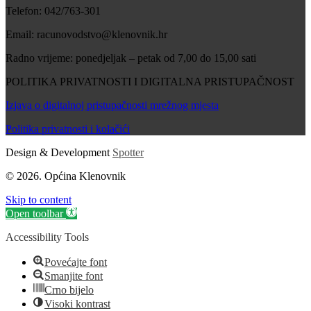
Telefon: 042/763-301
Email: racunovodstvo@klenovnik.hr
Radno vrijeme: ponedjeljak – petak od 7,00 do 15,00 sati
POLITIKA PRIVATNOSTI I DIGITALNA PRISTUPAČNOST
Izjava o digitalnoj pristupačnosti mrežnog mjesta
Politika privatnosti i kolačići
Design & Development
Spotter
© 2026. Općina Klenovnik
Skip to content
Open toolbar
Accessibility Tools
Povećajte font
Smanjite font
Crno bijelo
Visoki kontrast