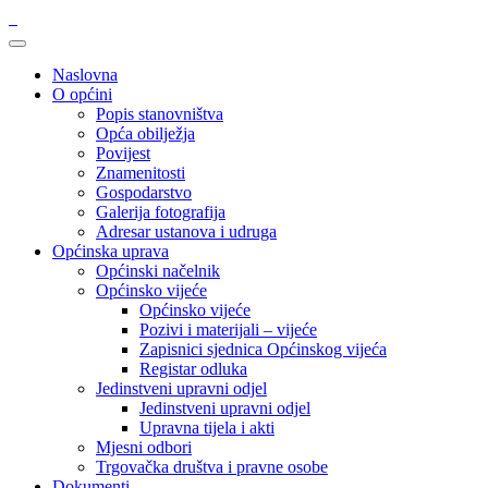
Naslovna
O općini
Popis stanovništva
Opća obilježja
Povijest
Znamenitosti
Gospodarstvo
Galerija fotografija
Adresar ustanova i udruga
Općinska uprava
Općinski načelnik
Općinsko vijeće
Općinsko vijeće
Pozivi i materijali – vijeće
Zapisnici sjednica Općinskog vijeća
Registar odluka
Jedinstveni upravni odjel
Jedinstveni upravni odjel
Upravna tijela i akti
Mjesni odbori
Trgovačka društva i pravne osobe
Dokumenti