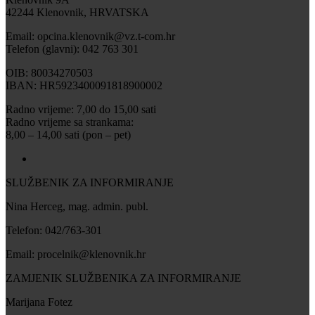
42244 Klenovnik, HRVATSKA
Email: opcina.klenovnik@vz.t-com.hr
Telefon (glavni): 042 763 301
OIB: 80034270503
IBAN: HR5923400091818900002
Radno vrijeme: 7,00 do 15,00 sati
Radno vrijeme sa strankama:
8,00 – 14,00 sati (pon – pet)
SLUŽBENIK ZA INFORMIRANJE
Nina Herceg, mag. admin. publ.
Telefon: 042/763-301
Email: procelnik@klenovnik.hr
ZAMJENIK SLUŽBENIKA ZA INFORMIRANJE
Marijana Fotez