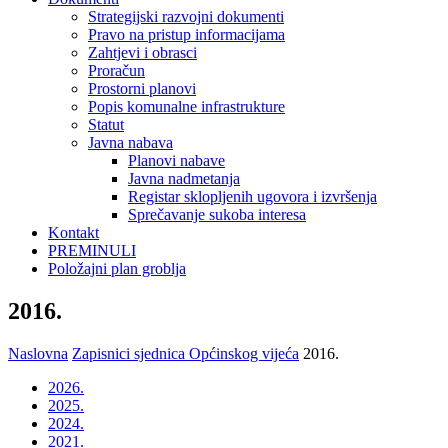
Strategijski razvojni dokumenti
Pravo na pristup informacijama
Zahtjevi i obrasci
Proračun
Prostorni planovi
Popis komunalne infrastrukture
Statut
Javna nabava
Planovi nabave
Javna nadmetanja
Registar sklopljenih ugovora i izvršenja
Sprečavanje sukoba interesa
Kontakt
PREMINULI
Položajni plan groblja
2016.
Naslovna
Zapisnici sjednica Općinskog vijeća
2016.
2026.
2025.
2024.
2021.