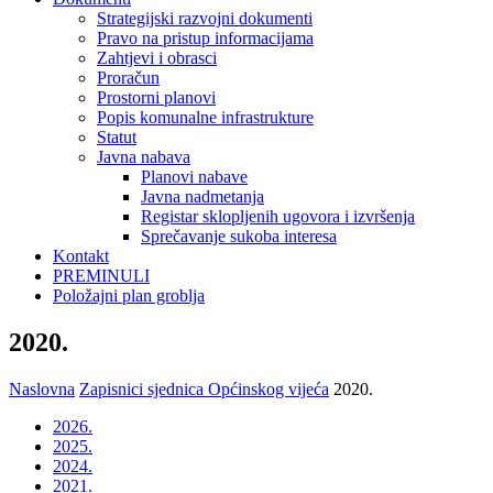
Strategijski razvojni dokumenti
Pravo na pristup informacijama
Zahtjevi i obrasci
Proračun
Prostorni planovi
Popis komunalne infrastrukture
Statut
Javna nabava
Planovi nabave
Javna nadmetanja
Registar sklopljenih ugovora i izvršenja
Sprečavanje sukoba interesa
Kontakt
PREMINULI
Položajni plan groblja
2020.
Naslovna
Zapisnici sjednica Općinskog vijeća
2020.
2026.
2025.
2024.
2021.