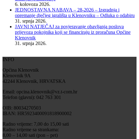
6. kolovoza 2026.
JEDNOSTAVNA NABAVA – 28-2026 – Izgradnja i
opremanje dječjeg igrališta u Klenovniku – Odluka o odabiru
31. srpnja 2026.
JAVNI NATJEČAJ za povjeravanje obavljanja poslova
prijevoza pokojnika koji se financiraju iz proračuna Općine
Klenovnik
31. srpnja 2026.
INFO
Općina Klenovnik
Klenovnik 9A
42244 Klenovnik, HRVATSKA
Email: opcina.klenovnik@vz.t-com.hr
Telefon (glavni): 042 763 301
OIB: 80034270503
IBAN: HR5923400091818900002
Radno vrijeme: 7,00 do 15,00 sati
Radno vrijeme sa strankama:
8,00 – 14,00 sati (pon – pet)