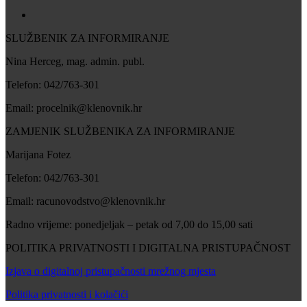
SLUŽBENIK ZA INFORMIRANJE
Nina Herceg, mag. admin. publ.
Telefon: 042/763-301
Email: procelnik@klenovnik.hr
ZAMJENIK SLUŽBENIKA ZA INFORMIRANJE
Marijana Fotez
Telefon: 042/763-301
Email: racunovodstvo@klenovnik.hr
Radno vrijeme: ponedjeljak – petak od 7,00 do 15,00 sati
POLITIKA PRIVATNOSTI I DIGITALNA PRISTUPAČNOST
Izjava o digitalnoj pristupačnosti mrežnog mjesta
Politika privatnosti i kolačići