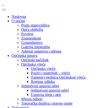
Naslovna
O općini
Popis stanovništva
Opća obilježja
Povijest
Znamenitosti
Gospodarstvo
Galerija fotografija
Adresar ustanova i udruga
Općinska uprava
Općinski načelnik
Općinsko vijeće
Općinsko vijeće
Pozivi i materijali – vijeće
Zapisnici sjednica Općinskog vijeća
Registar odluka
Jedinstveni upravni odjel
Jedinstveni upravni odjel
Upravna tijela i akti
Mjesni odbori
Trgovačka društva i pravne osobe
Dokumenti